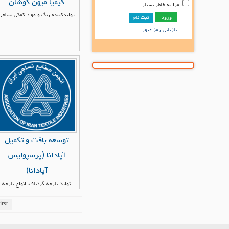
کیمیا میهن کوشان
مرا به خاطر بسپار.
تولیدکننده رنگ و مواد کمکی نساجی
ثبت نام
بازیابی رمز عبور
توسعه بافت و تکمیل
آپادانا (پرسپولیس
آپادانا)
تولید پارچه گردباف، انواع پارچه
یکرو، دو رو، جو دان، پنبه ای و پلی
استر
irst