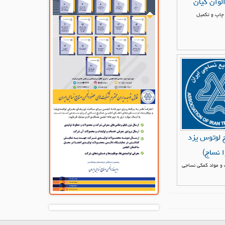
وان کیان
چاپ و تکمیل
ج لوتوس یزد
ا نساج)
 و مواد کمکی نساجی