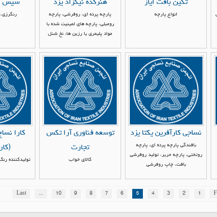
تکین بافت ایاز
هنرکده نیکزاد یزد
سیس ال
انواع پارچه
پارچه پرده ای، روفرشی، پارچه
رنگرزی، 
رومبلی، پارچه های لمینیت شده با
مواد پلیمری یا رزین ها، نخ شنل
نساجی کارآفرین یکتا یزد
توسعه فناوری آرا تکس
کارا نسا
بافندگی پارچه پرده ای، پارچه
تجارت
(کار
روتختی، پارچه حریر، تولید روفرشی
کالای خواب
تولیدکننده رنگ
بافت، چاپ روفرشی
Last
...
10
9
8
7
6
5
4
3
2
1
F