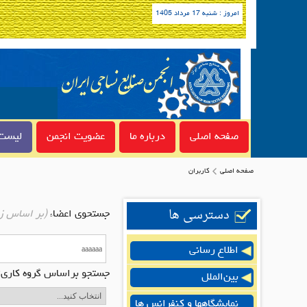
امروز : شنبه 17 مرداد 1405
صفحه اصلی
درباره ما
عضویت انجمن
لیست 
صفحه اصلی
کاربران
دسترسی ها
جستحوی اعضاء
(بر اساس ز
اطلاع رسانی
جستجو براساس گروه کاری:
بین‌الملل
نمایشگاهها و کنفرانس ها