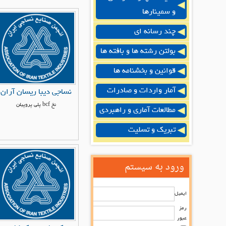
و سمینارها
چند رسانه ای
بولتن رشته ها و بافته ها
قوانین و بخشنامه ها
آمار واردات و صادرات
نساجی دیبا ریسان آران
نخ bcf پلی پروپیلن
مطالعات آماری و راهبردی
تبریک و تسلیت
ورود به سیستم
ایمیل
رمز
عبور