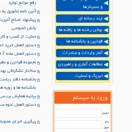
رفع موانع تولید
و سمینارها
آئین نامه تشویق به مشارکت موضوع ماده 15
چند رسانه ای
پیشنهاد اصلاح آئین
بخش خصوصی
بولتن رشته ها و بافته ها
حمایت از کسب و کاره
قوانین و بخشنامه ها
دستورالعمل خرید اعت
آمار واردات و صادرات
دستورالعمل ماده 7 قانون مبارزه با قاچاق کالا در خصوص منسوجات
مجموعه قوانین و مقرر
مطالعات آماری و راهبردی
ساختار تشکیلاتی بهد
تبریک و تسلیت
بخشنامه دفتر ریاست
بخشنامه ها و رویه ها
ورود به سیستم
بیانیه همایش بررسی 
دستورالعمل نحوه صد
ایمیل
پیگیری اجرای مصوبات 
رمز
عبور