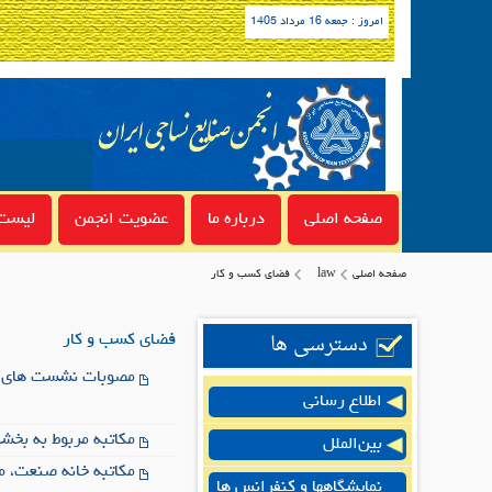
امروز : جمعه 16 مرداد 1405
صفحه اصلی
درباره ما
عضویت انجمن
لیست 
صفحه اصلی
law
فضای کسب و کار
دسترسی ها
فضای کسب و کار
مصوبات نشست های ش
اطلاع رسانی
مکاتبه مربوط به بخشنامه اجرای مواد 24 و
بین‌الملل
نمایشگاهها و کنفرانس ها