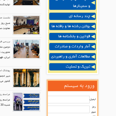
تولیدکنند
و سمینارها
چند رسانه ای
نشست مشت
صبح روز چ
بولتن رشته ها و بافته ها
معاونت صن
قوانین و بخشنامه ها
بررسی فرص
آمار واردات و صادرات
دومین نشس
محوریت کم
مطالعات آماری و راهبردی
ایران، ظه
تبریک و تسلیت
پوشاک است
کشور می‌
ورود به سیستم
مراسم رو
ایمیل
شنبه 30 تیرماه برگزار گردید.
رمز
عبور