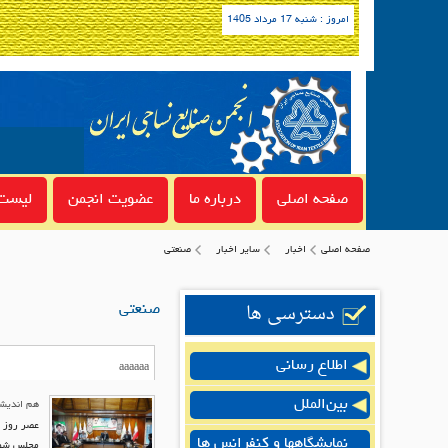
امروز : شنبه 17 مرداد 1405
صفحه اصلی
درباره ما
عضویت انجمن
لیست 
صفحه اصلی
اخبار
سایر اخبار
صنعتی
دسترسی ها
صنعتی
اطلاع رسانی
بین‌الملل
هم اندیشی
عصر روز چ
نمایشگاهها و کنفرانس ها
مجلس شورا