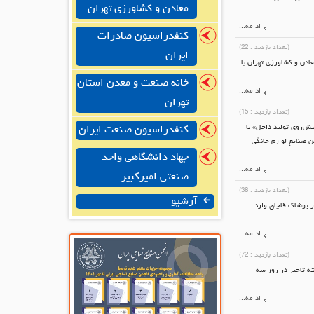
معادن و کشاورزی تهران
ادامه...
کنفدراسیون صادرات
(تعداد بازدید :
22
)
ایران
دن و کشاورزی تهران با
خانه صنعت و معدن استان
ادامه...
تهران
(تعداد بازدید :
15
)
ش‌روی تولید داخل» با
کنفدراسیون صنعت ایران
ن صنایع لوازم خانگی
جهاد دانشگاهی واحد
ادامه...
صنعتی امیرکبیر
(تعداد بازدید :
38
)
آرشیو
اردات پوشاک به نفع تولید تمام نشد، گفت: سالانه ۲ تا ۳ میلیارد دلار پوشاک قاچاق وارد
ادامه...
(تعداد بازدید :
72
)
 و معدن که می بایستی در روز دهم تیرماه برگزار می گردید، به دلیل شرایط خاص کشور با 3 هفته تاخیر در روز سه
ادامه...