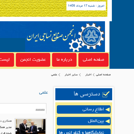
امروز : شنبه 17 مرداد 1405
صفحه اصلی
درباره ما
عضویت انجمن
لیست 
صفحه اصلی
اخبار
سایر اخبار
علمی
دسترسی ها
علمی
اطلاع رسانی
بین‌الملل
همکاری دا
مدیر همکا
نمایشگاهها و کنفرانس ها
شده قرار 