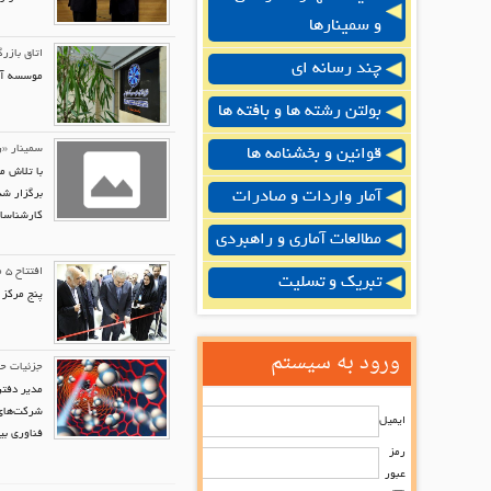
و سمینارها
اتاق بازر
چند رسانه ای
موسسه آموزش و توسع
بولتن رشته ها و بافته ها
سمینار «را
قوانین و بخشنامه ها
با تلاش م
آمار واردات و صادرات
برگزار شد
کارشناسان
مطالعات آماری و راهبردی
افتتاح ۵ مرکز نوآوری تخصصی در دانشگاه صنعتی امیرکبیر
تبریک و تسلیت
پنج مرکز 
ورود به سیستم
​جزئیات ح
مدیر دفتر
شرکت‌های 
ایمیل
فناوری بی
رمز
عبور