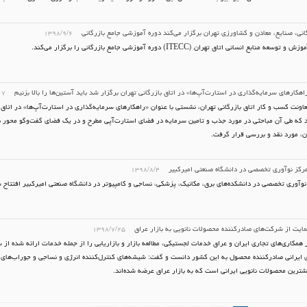
گانی، صنایع، معادن و کشاورزی تهران برگزار می‌کند دوره آموزشی جامع بازرگانی
۱۳۹۸/۹/۶
ه منابع انسانی اتاق تهران (ITECC) دوره آموزشی جامع بازرگانی را برگزار ‌می‌کند.
هکارهای ‌سرمایه‌گذاری در ‌استارت‌آپ‌ها» در اتاق بازرگانی تهران برگزار شد باید آستین‌ها را بالا بزنیم
۱۷
عاونت کسب و کار اتاق بازرگانی تهران، نشستی با عنوان «راهکارهای سرمایه‌گذاری در استارت‌آپ‌ها» در اتاق 
 که طی آن مباحثی در مورد جذب و تامین سرمایه در فضای استارت‌آپی مطرح و در یک فضای گفت‌وگو محور ب
، مورد نقد و بررسی قرار گرفت.
۱۳۹۸/۸/۴
نوآوری تخصصی در دانشکده‌های برق، مکانیک، پزشکی، نساجی و کامپیوتر در دانشگاه صنعتی امیرکبیر افتتاح 
مایت از شرکت‌های صادرکننده محصولات نانویی به بازار عراق
۱۳۹۸/۷/۲۵
 همکاری‌های تجاری ایران و عراق خدمات لجستیکی، مطالعه بازار و بازاریابی را از جمله خدمات ارائه شده از 
ایرانی صادرکننده محصول به این کشور دانست و گفت: شیشه‌های کنترل‌کننده انرژی و نساجی و جوراب‌های آنت
شترین محصولات نانویی ایرانی است که به بازار عراق عرضه شده‌اند.