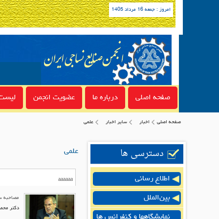
امروز : جمعه 16 مرداد 1405
صفحه اصلی
درباره ما
عضویت انجمن
لیست 
صفحه اصلی
اخبار
سایر اخبار
علمی
دسترسی ها
علمی
اطلاع رسانی
بین‌الملل
مصاحبه سر
دکتر محمو
نمایشگاهها و کنفرانس ها