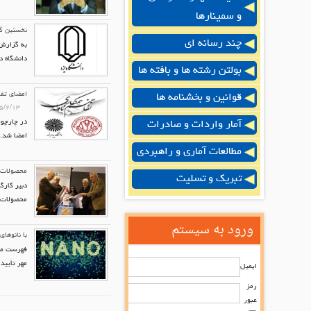
و سمینارها
نخستین گر
چند رسانه ای
به گزارش 
دانشگاه د
بولتن رشته ها و بافته ها
امضای تفا
قوانین و بخشنامه ها
۵/۲/۱۳
در چارچوب
آمار واردات و صادرات
امضا شد.
مطالعات آماری و راهبردی
محصولات ن
تبریک و تسلیت
دبیر کارگ
محصولات ن
ورود به سیستم
با نانوها
فهرست محص
مهر تأیید 
ایمیل
رمز
عبور