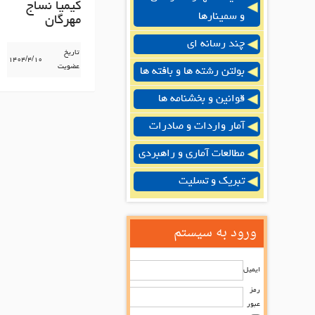
کیمیا نساج
و سمینارها
مهرگان
چند رسانه ای
تاریخ
۱۴۰۴/۴/۱۰
عضویت
بولتن رشته ها و بافته ها
قوانین و بخشنامه ها
آمار واردات و صادرات
مطالعات آماری و راهبردی
تبریک و تسلیت
ورود به سیستم
ایمیل
رمز
عبور