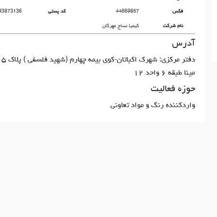
فکس
44669857
کد پستی
93873136
نام شرکت
کیمیا نساج مهرگان
آدرس
مینا طبقه ۶ واحد ۱۲
حوزه فعالیت
واردکننده رنگ و مواد تعاونی