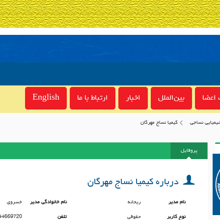
اعضا
بین‌الملل
اخبار
ارتباط با ما
English
شیمیایی نساجي
کیمیا نساج مهرگان
پروفایل
درباره کیمیا نساج مهرگان
نام مدیر
ریحانه
نام خانوادگی مدیر
خسروی
نوع کاربر
حقوقی
تلفن
44669720