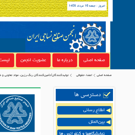
امروز : جمعه 16 مرداد 1405
صفحه اصلی
درباره ما
عضویت انجمن
لیست 
صفحه اصلی
اعضاء حقوقی
توليدكنندگان/تأمین‌کنندگان رنگ،رزین، مواد تعاوني و 
دسترسی ها
اطلاع رسانی
بین‌الملل
نمایشگاهها و کنفرانس ها