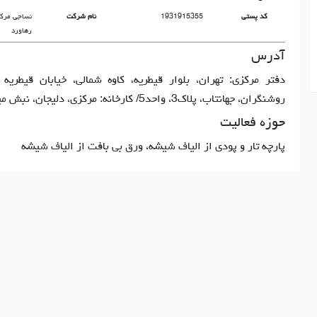
کد پستی
1931915355
نام شرکت
نساجی مرک
رهاورد
آدرس
دفتر مرکزی: تهران، بلوار قیطریه، کاوه شمالی، خیابان قیطریه 
روشنگران، جهانتاب، پلاک3، واحد5/ کارخانه: مرکزی، دلیجان، نبش میدان اول
حوزه فعالیت
پارچه تار و پودی از الیاف شیشه، ورق بی بافت از الیاف شیشه