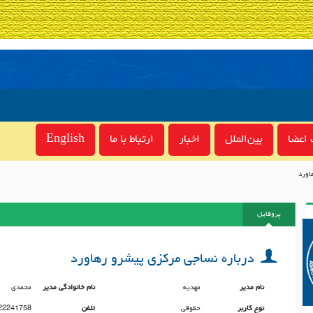
اعضا
بین‌الملل
اخبار
ارتباط با ما
English
اورد
پروفایل
درباره نساجی مرکزی پیشرو رهاورد
نام مدیر
مهدیه
نام خانوادگی مدیر
محمدی
نوع کاربر
حقوقی
تلفن
22241758