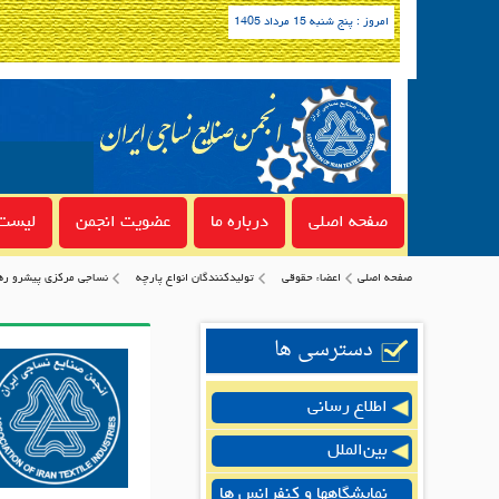
امروز : پنج شنبه 15 مرداد 1405
صفحه اصلی
درباره ما
عضویت انجمن
لیست 
صفحه اصلی
اعضاء حقوقی
تولیدکنندگان انواع پارچه
نساجی مرکزی پیشرو ره
دسترسی ها
اطلاع رسانی
بین‌الملل
نمایشگاهها و کنفرانس ها