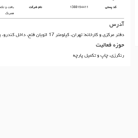
کد پستی
1388154411
نام شرکت
بافت و تکم
همرنگ
آدرس
دفتر مرکزی و کارخانه: تهران، کیلومتر 17 اتوبان فتح، داخل کندرو، پلاک 585
حوزه فعالیت
رنگرزی، چاپ و تکمیل پارچه