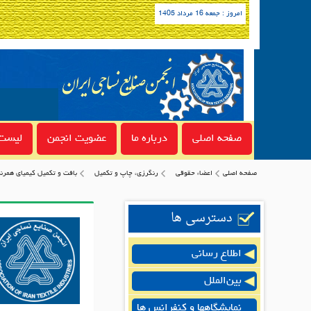
امروز : جمعه 16 مرداد 1405
صفحه اصلی
درباره ما
عضویت انجمن
لیست 
صفحه اصلی
اعضاء حقوقی
رنگرزى، چاپ و تكميل
بافت و تکمیل کیمیای همرن
دسترسی ها
اطلاع رسانی
بین‌الملل
نمایشگاهها و کنفرانس ها