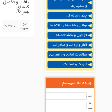
بافت و تکمیل
و سمینارها
کیمیای
همرنگ
چند رسانه ای
تاریخ
بولتن رشته ها و بافته ها
۱۴۰۴/۴/۱۰
عضویت
قوانین و بخشنامه ها
آمار واردات و صادرات
مطالعات آماری و راهبردی
تبریک و تسلیت
ورود به سیستم
ایمیل
رمز
عبور