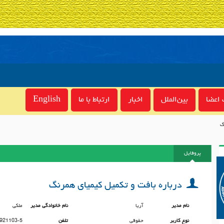
اعضا
بین‌الملل
اخبار
ارتباط با ما
English
گ
پروفایل
درباره بافت و تکمیل کیمیای همرنگ
نام مدیر
آریا
نام خانوادگی مدیر
ملکی
نوع کاربر
حقوقی
تلفن
921103-5