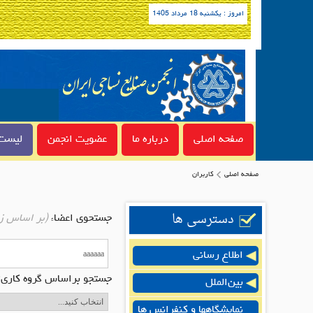
امروز : یکشنبه 18 مرداد 1405
صفحه اصلی
درباره ما
عضویت انجمن
لیست 
صفحه اصلی
کاربران
دسترسی ها
جستحوی اعضاء
(بر اساس ز
اطلاع رسانی
جستجو براساس گروه کاری:
بین‌الملل
نمایشگاهها و کنفرانس ها