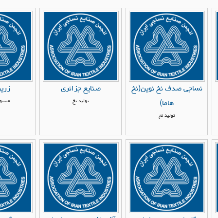
نساجی صدف نخ نوین(نخ
صنایع جزائری
زرین
تولید نخ
منسوج
هاما)
تولید نخ