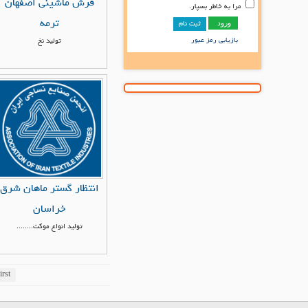
فرش ماشینی اصفهان
مرا به خاطر بسپار.
ترمه
ثبت نام
بازیابی رمز عبور
تولید نخ
انتظار گستر ماهان شرق
خراسان
تولید انواع موکت........
irst