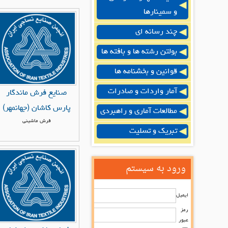
و سمینارها
چند رسانه ای
بولتن رشته ها و بافته ها
قوانین و بخشنامه ها
آمار واردات و صادرات
صنایع فرش ماندگار
پارس کاشان (جهانمهر)
مطالعات آماری و راهبردی
فرش ماشینی
تبریک و تسلیت
ورود به سیستم
ایمیل
رمز
عبور