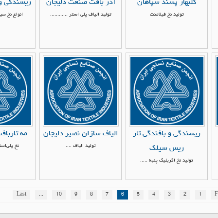
گلبهار پسند سپاهان
آذر بافت صنعت دلیجان
ریسندگی و 
تولید نخ فیلامنت
تولید الیاف پلی استر ............
انواع نخ س
ریسندگی و بافندگی تار
الیاف سازان نصیر دلیجان
مه تارباف
تولید الیاف ....
نخ پلی‌است
ریس سیلک
تولید نخ اکریلیک پنبه .....
Last
...
10
9
8
7
6
5
4
3
2
1
F