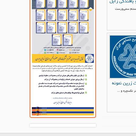
بافندگی زابل
یستم سمی‌ورست
ت زرین نمونه
ر تکسچره و ...