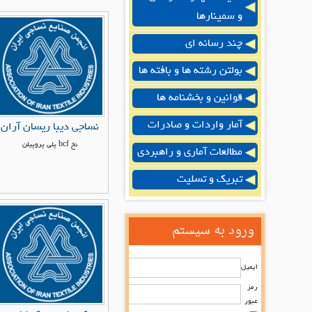
و سمینارها
چند رسانه ای
بولتن رشته ها و بافته ها
قوانین و بخشنامه ها
آمار واردات و صادرات
نساجی دیبا ریسان آران
نخ bcf پلی پروپیلن
مطالعات آماری و راهبردی
تبریک و تسلیت
ورود به سیستم
ایمیل
رمز
عبور