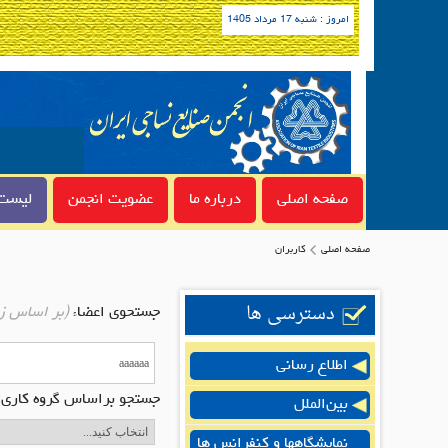
امروز : شنبه 17 مرداد 1405
صفحه اصلی
درباره ما
عضویت انجمن
لیست 
صفحه اصلی
کاربران
دسترسی ها
جستحوی اعضاء
(بر اساس ز
اطلاع رسانی
جستجو براساس گروه کاری:
بین‌الملل
نمایشگاهها و کنفرانس ها