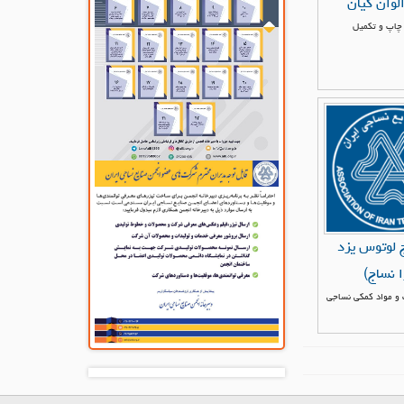
وان کیان
چاپ و تکمیل
ج لوتوس یزد
ا نساج)
 و مواد کمکی نساجی