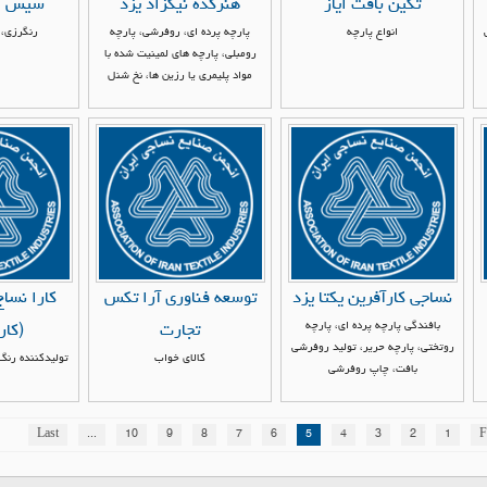
تکین بافت ایاز
هنرکده نیکزاد یزد
سیس ال
انواع پارچه
پارچه پرده ای، روفرشی، پارچه
رنگرزی، 
رومبلی، پارچه های لمینیت شده با
مواد پلیمری یا رزین ها، نخ شنل
نساجی کارآفرین یکتا یزد
توسعه فناوری آرا تکس
کارا نسا
بافندگی پارچه پرده ای، پارچه
تجارت
(کار
روتختی، پارچه حریر، تولید روفرشی
کالای خواب
تولیدکننده رنگ
بافت، چاپ روفرشی
Last
...
10
9
8
7
6
5
4
3
2
1
F