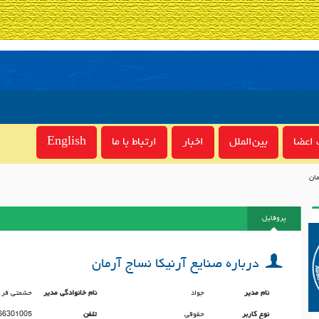
اعضا
بین‌الملل
اخبار
ارتباط با ما
English
مان
پروفایل
درباره صنایع آرنیکا نساج آرمان
نام مدیر
جواد
نام خانوادگی مدیر
حشمتی فر
نوع کاربر
حقوقی
تلفن
66301005