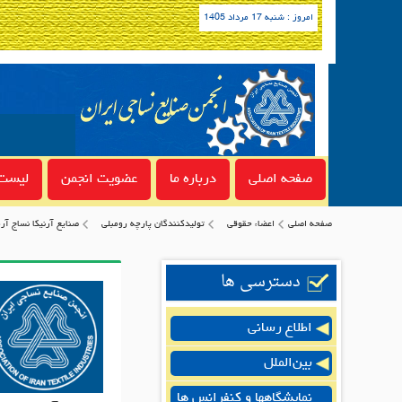
امروز : شنبه 17 مرداد 1405
صفحه اصلی
درباره ما
عضویت انجمن
لیست 
صفحه اصلی
اعضاء حقوقی
تولیدکنندگان پارچه رومبلی
صنایع آرنیکا نساج آر
دسترسی ها
اطلاع رسانی
بین‌الملل
نمایشگاهها و کنفرانس ها