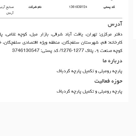
کد پستی
1361839724
نام شرکت
صنایع آرنیک
آرمان
آدرس
کارخانه: قم، شهرستان سلفجگان، منطقه ویژه اقتصادی سلفچگان، خ
کوچه صنعت ۹، پلاک 1277-1276/ کد پستی: 3746130547
درباره ما
پارچه رومبلی و تکمیل پارچه گردباف
حوزه فعالیت
پارچه رومبلی و تکمیل پارچه گردباف