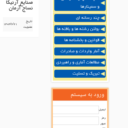
صنایع آرنیکا
و سمینارها
نساج آرمان
چند رسانه ای
تاریخ
۱۴۰۳/۶/۲۱
عضویت
بولتن رشته ها و بافته ها
قوانین و بخشنامه ها
آمار واردات و صادرات
مطالعات آماری و راهبردی
تبریک و تسلیت
ورود به سیستم
ایمیل
رمز
عبور