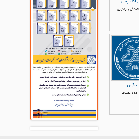
 آنا ریس
فندگی و رنگرزی
یتکس
رچه و پوشاک