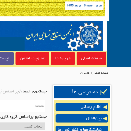
امروز : جمعه 16 مرداد 1405
صفحه اصلی
درباره ما
عضویت انجمن
لیست 
صفحه اصلی
کاربران
دسترسی ها
جستحوی اعضاء
(بر اساس ز
اطلاع رسانی
جستجو براساس گروه کاری:
بین‌الملل
نمایشگاهها و کنفرانس ها