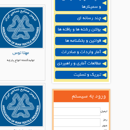
و سمینارها
چند رسانه ای
بولتن رشته ها و بافته ها
قوانین و بخشنامه ها
آمار واردات و صادرات
مهتا توس
تولیدکننده انواع پارچه‌
مطالعات آماری و راهبردی
تبریک و تسلیت
ورود به سیستم
ایمیل
رمز
عبور