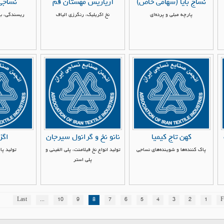
نساج بایا (سهامی خاص)
آریاریس مهستان قم
نساجی
پارچه مبلی و پرده‌ای
نخ اکریلیک، رنگرزی الیاف
ریسندگی، با
کهن تاج کیمیا
نانو نخ و گرانول سیرجان
اگز
پاک کننده‌ها و شوینده‌های نساجی
تولید انواع نخ فیلامنت، پلی الفینی و
تولید پا
پلی استر
Last
...
10
9
8
7
6
5
4
3
2
1
F