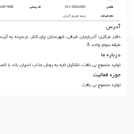
فکس
041-33254097
کد پستی
54977666
نام شرکت
ترمه تاوریژ آذران
آدرس
دفتر مرکزی: آذربایجان شرقی، شهرستان چای کنار، نرسیده به آبرس
طبقه سوم، واحد A
درباره ما
تولید منسوج بی بافت، تشکیل لایه به روش مذاب اسپان باند با اتص
حوزه فعالیت
تولید منسوج بی بافت