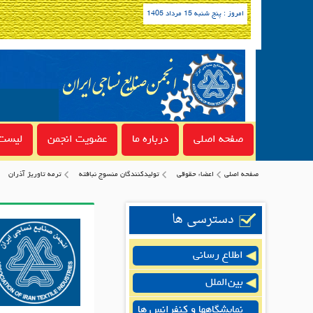
امروز : پنج شنبه 15 مرداد 1405
صفحه اصلی
درباره ما
عضویت انجمن
لیست 
صفحه اصلی
اعضاء حقوقی
توليدكنندگان منسوج نبافته
ترمه تاوریژ آذران
دسترسی ها
اطلاع رسانی
بین‌الملل
نمایشگاهها و کنفرانس ها