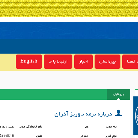
اعضا
بین‌الملل
اخبار
ارتباط با ما
English
پروفایل
درباره ترمه تاوریژ آذران
نام مدیر
على
نام خانوادگی مدیر
نصیر زنوزى
نوع کاربر
حقوقی
تلفن
254407-8