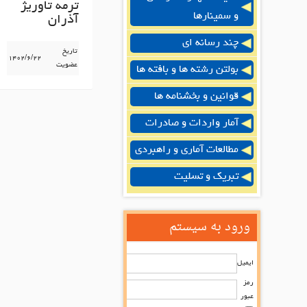
ترمه تاوریژ
و سمینارها
آذران
چند رسانه ای
تاریخ
۱۴۰۲/۶/۲۲
عضویت
بولتن رشته ها و بافته ها
قوانین و بخشنامه ها
آمار واردات و صادرات
مطالعات آماری و راهبردی
تبریک و تسلیت
ورود به سیستم
ایمیل
رمز
عبور