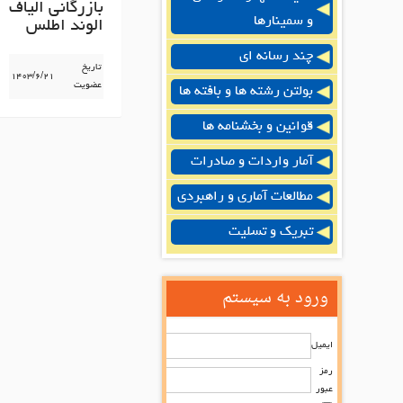
بازرگانی الیاف
و سمینارها
الوند اطلس
چند رسانه ای
تاریخ
۱۴۰۳/۶/۲۱
عضویت
بولتن رشته ها و بافته ها
قوانین و بخشنامه ها
آمار واردات و صادرات
مطالعات آماری و راهبردی
تبریک و تسلیت
ورود به سیستم
ایمیل
رمز
عبور