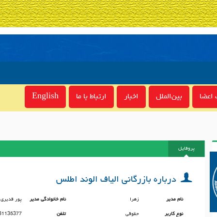
اعضا
بین‌الملل
اخبار
ارتباط با ما
English
پروفایل
درباره بازرگانی الیاف الوند اطلس
نام مدیر
زهرا
نام خانوادگی مدیر
پور قدیری
نوع کاربر
حقوقی
تلفن
31135377