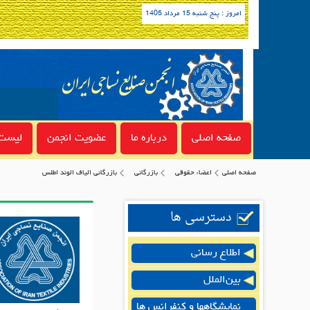
امروز : پنج شنبه 15 مرداد 1405
صفحه اصلی
درباره ما
عضویت انجمن
لیست 
صفحه اصلی
اعضاء حقوقی
بازرگانی
بازرگانی الیاف الوند اطلس
دسترسی ها
اطلاع رسانی
بین‌الملل
نمایشگاهها و کنفرانس ها