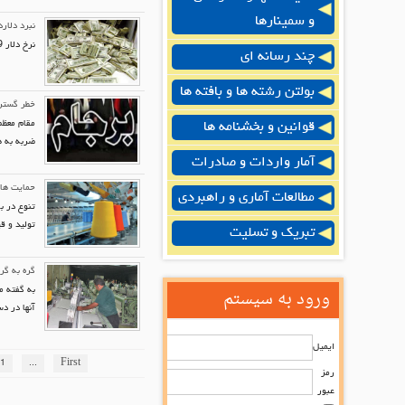
و سمینارها
نبرد دلار
نرخ دلار 29 تومان گران تر از بودجه 95 شد؛این مهمترین خبری است که بازاردر اولین روز کاری رسمی خود با آن روبرو شده است.
چند رسانه ای
بولتن رشته ها و بافته ها
خطر گسترش
مقام معظم
قوانین و بخشنامه ها
ضربه به ه
آمار واردات و صادرات
حمایت ها
مطالعات آماری و راهبردی
تنوع در ب
تولید و 
تبریک و تسلیت
گره به گر
ورود به سیستم
به گفته م
آنها در د
ایمیل
1
...
First
رمز
عبور