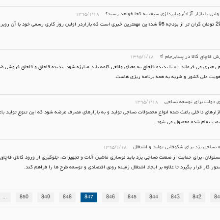
دولتی با بازار آزاد/رویاپردازی سیف به کجا خواهد رسید؟
۱۳۹۵/۱/۱۸
 قاچاق کالا در پسابرجام !؟
۱۳۹۵/۱/۱۸
 رهبری می فرماید : « با پدیده قاچاق به معنای واقعی کلمه باید مبارزه شود. پدیده قاچاق و قاچاق فروشی ض
ویت ملی کشور و ضربه به همه برنامه ریزی هاست.
ی دولت برای توسعه نساجی
۱۳۹۵/۱/۱۸
ازارهای داخلی باعث شده انواع محصولات نساجی تولید و به بازارهای مصرف عرضه شود که این تنوع تولید باع
قیمت تمام شده محصول می شود.
ه نساجی یزد برای شکوفایی تولید و اشتغال
۱۳۹۵/۱/۱۸
سئولان، برای حمایت از صنعت نساجی یزد باید نوسازی ماشین آلات و تجهیزات، جلوگیری از ورود کالای قاچاق م
ستور کار قرار بگیرد تا علاوه بر ایجاد اشتغال زمینه رونق اقتصادی و توسعه طرح ها را فراهم کند.
...
850
849
848
847
846
845
844
843
842
84