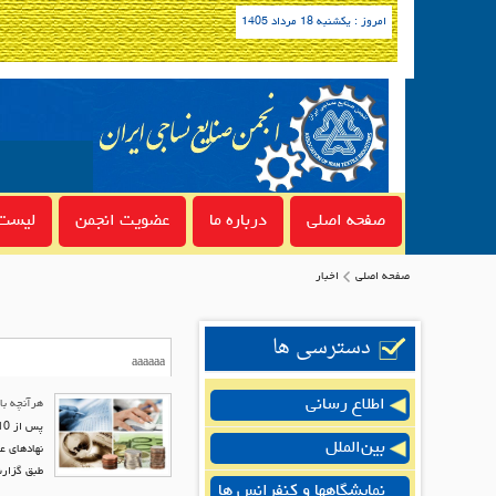
امروز : یکشنبه 18 مرداد 1405
صفحه اصلی
درباره ما
عضویت انجمن
لیست 
صفحه اصلی
اخبار
دسترسی ها
اطلاع رسانی
هرآنچه با
بین‌الملل
نهادهای ع
طبق گزارش مركز پژوهش
نمایشگاهها و کنفرانس ها