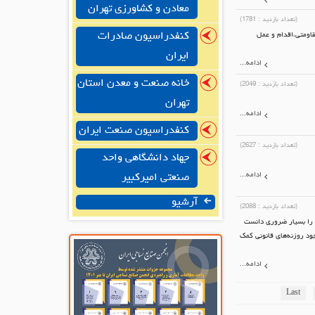
معادن و کشاورزی تهران
(تعداد بازدید :
1781
)
کنفدراسیون صادرات
قاومتی،اقدام و عمل
ایران
ادامه...
خانه صنعت و معدن استان
(تعداد بازدید :
2049
)
تهران
ادامه...
کنفدراسیون صنعت ایران
(تعداد بازدید :
2627
)
جهاد دانشگاهی واحد
ادامه...
صنعتی امیرکبیر
آرشیو
(تعداد بازدید :
2088
)
. را بسیار ضروری دانست
ود روزنه‌های قانونی کمک
ادامه...
Last