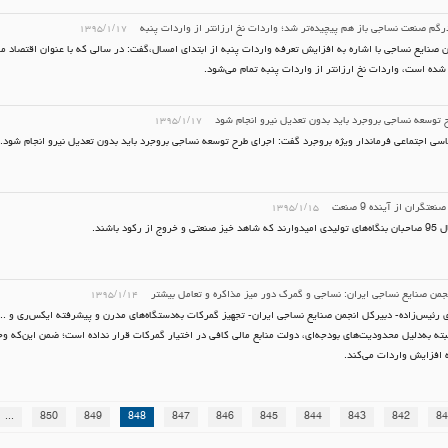
گم صنعت نساجی باز هم پیچیده‌تر شد؛ واردات نخ ارزانتر از واردات پنبه
۱۳۹۵/۱/۱۷
 صنایع نساجی با اشاره به افزایش تعرفه واردات پنبه از ابتدای امسال،گفت: در سالی که با عنوان اقتصاد م
 شده است، واردات نخ ارزانتر از واردات پنبه تمام می‌شود.
 توسعه نساجی بروجرد باید بدون تعدیل نیرو انجام شود
۱۳۹۵/۱/۱۷
سی اجتماعی فرماندار ویژه بروجرد گفت: اجرای طرح توسعه نساجی بروجرد باید بدون تعدیل نیرو انجام شود.
عتگران از آینده 9 صنعت
۱۳۹۵/۱/۱۵
خروج از رکود باشند.
جمن صنایع نساجی ایران: نساجی و گمرک دور میز مذاکره و تعامل بیشتر
۱۳۹۵/۱/۱۴
رئیس‌زاده‌-‌ دبیرکل انجمن صنایع نساجی ایران-‌ تجهیز گمرکات به‌دستگاه‌های مدرن و پیشرفته ایکس‌ری و .
بته به‌دلیل محدودیت‌های بودجه‌ای، دولت منابع مالی كافی در اختیار گمرکات قرار نداده است؛ ضمن این‌که وج
 افزایش واردات می‌کند.
...
850
849
848
847
846
845
844
843
842
84