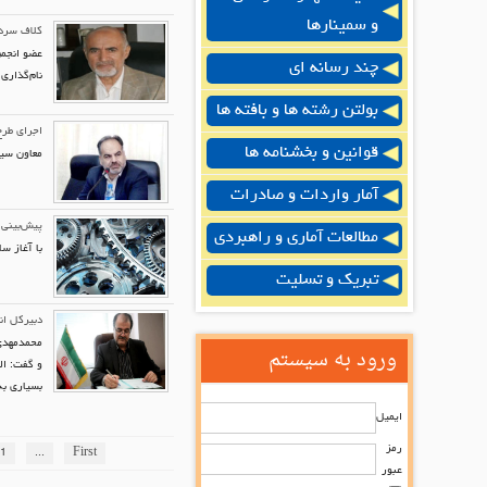
و سمینارها
كلاف سردر
عضو انجمن
چند رسانه ای
نام‌گذاری
بولتن رشته ها و بافته ها
اجرای طرح
قوانین و بخشنامه ها
معاون سیا
آمار واردات و صادرات
پیش‌بینی صن
مطالعات آماری و راهبردی
با آغاز سال 95 صاحبان بنگاه‌های تولیدی امیدوارند که شاهد خیز صنعتی و 
تبریک و تسلیت
دبیرکل ان
محمدمهدی 
ورود به سیستم
و گفت: ال
بسیاری به
ایمیل
رمز
1
...
First
عبور