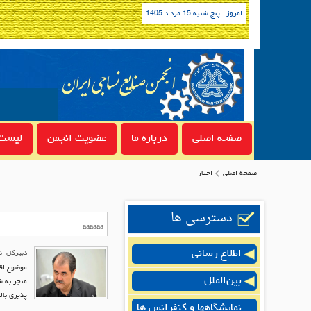
امروز : پنج شنبه 15 مرداد 1405
صفحه اصلی
درباره ما
عضویت انجمن
لیست 
صفحه اصلی
اخبار
دسترسی ها
اطلاع رسانی
دبیرکل ان
موضوع اقتص
بین‌الملل
منجر به ش
پذیری بال
نمایشگاهها و کنفرانس ها