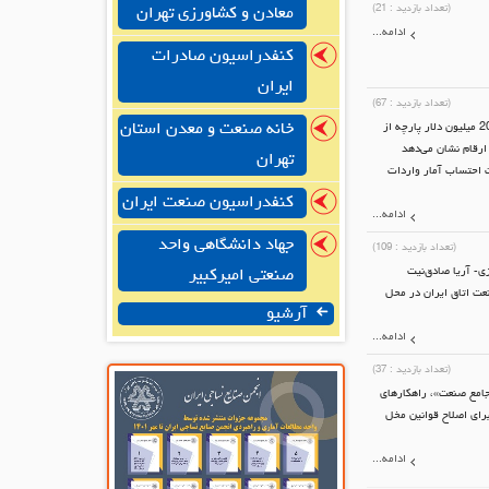
(تعداد بازدید :
21
)
معادن و کشاورزی تهران
ادامه...
کنفدراسیون صادرات
ایران
(تعداد بازدید :
67
)
خانه صنعت و معدن استان
مهندس سیدشجاع‌الدین امامی رئوف- دبیر انجمن صنایع نساجی ایران- اعلام کرد: طبق آمار ده ماهه سال1404 حدود 200 میلیون دلار پارچه از
 کشور شد و این ارقام نشان می‌دهد
تهران
 احتساب آمار واردات
کنفدراسیون صنعت ایران
ادامه...
جهاد دانشگاهی واحد
(تعداد بازدید :
109
)
- آریا صادق‌نیت
صنعتی امیرکبیر
عت اتاق ایران در محل
آرشیو
ادامه...
(تعداد بازدید :
37
)
امع صنعت»، راهکارهای
رای اصلاح قوانین مخل
ادامه...