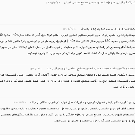
ک کارگزاری فیروزه آسیا و انجمن صنایع نساجی ایران
۱۴۰۵/۴/۲۲
محدود‌سازی واردات بی‌رویه پارچه و پوشاک
۱۴۰۵/۴/۱۰
مسیر گمرکات رسمی و حدود 630 میلیون دلار (تا تیر ماه 1405) از طریق رویه ملوانی و کوله‌بری وارد
سیاستگذاری صحیح در راستای مدیریت واردات و حمایت از تولید داخل در عمل اتفاق نیفتاده؛ حتی در صورت
ه‌بری طی دو ماه پایانی سال گذشته، شاهد تغییر چندانی در حجم واردات پارچه نیستیم.
یست و یکمین جلسه هیئت مدیره انجمن صنایع نساجی ایران برگزار شد.
۱۴۰۵/۴/۱
یست و یکمین جلسه هیئت مدیره انجمن صنایع نساجی ایران با حضور آقایان آرش نجفی- رئیس کمیسیون انرژی
یس کمیسیون صنعت اتاق بازرگانی، صنایع، معادن و کشاورزی ایران، و افشار-عضو کمیته مشترک انرژی و صن
انجمن برگزار شد.
ن مواد اولیه خام پایه و تسهیل قوانین و مقررات مخل تولید در شرایط متأثر از جنگ
۱۴۰۵/۳/۲۰
نعت اتاق ایران در نشستی تخصصی، ضمن بررسی نامه وزارت صنعت، معدن و تجارت درباره تدوین «قانون ج
 آسیب‌های قانون ته‌لنجی بر صنایع نساجی و لوازم خانگی را بررسی کرد و مقرر شد نظرات تشکل‌های تخصصی ب
ع‌آوری و در نشستی مشترک با وزارت صمت و مجلس بررسی شود.