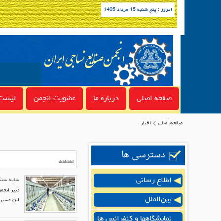
امروز : پنج شنبه 15 مرداد 1405
صفحه اصلی
درباره ما
عضویت انجمن
لیست 
صفحه اصلی
اخبار
دسترسی ها
اطلاع رسانی
سایه سنگی
دبیر انجم
بین‌الملل
این مسیر 
نمایشگاهها و کنفرانس ها