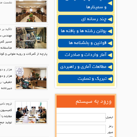
نشست مشتر
و سمینارها
چند رسانه ای
تأکید بر 
بولتن رشته ها و بافته ها
قوانین و بخشنامه ها
متأسفانه 
آمار واردات و صادرات
پارچه از گمرکات و رویه ملوانی و کول
مطالعات آماری و راهبردی
هزار و دو
هزار و دو
تبریک و تسلیت
حقیقی- رئ
دبیرخانه 
ورود به سیستم
لزوم تأمی
کمیسیون ص
مقابله با
ایمیل
تولید جم
رمز
عبور