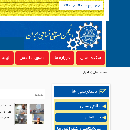
امروز : پنج شنبه 15 مرداد 1405
صفحه اصلی
درباره ما
عضویت انجمن
لیست 
صفحه اصلی
اخبار
دسترسی ها
اطلاع رسانی
جلسه کارگ
ظهر روز ش
بین‌الملل
انجمن صنا
نمایشگاهها و کنفرانس ها