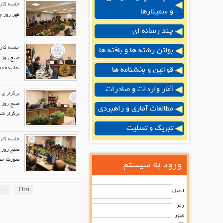
جلسه کار
و سمینارها
ظهر روز چ
چند رسانه ای
جلسه کار
بولتن رشته ها و بافته ها
صبح روز چ
نماینده د
قوانین و بخشنامه ها
آمار واردات و صادرات
برگزار ی 
صبح روز س
مطالعات آماری و راهبردی
برگزار شد
تبریک و تسلیت
جلسه کارگ
صبح روز س
ورود به سیستم
صورت حضور
...
First
ایمیل
رمز
عبور