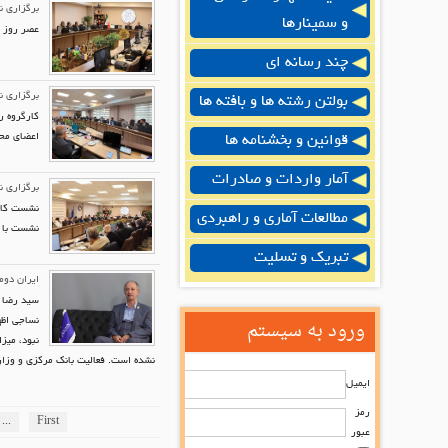
برگزاری ن
و سمینارها
عصر روز چ
چند رسانه ای
برگزاری ن
بولتن رشته ها و بافته ها
کارگروه ر
اعضای محت
قوانین و بخشنامه ها
آمار واردات و صادرات
برگزاری ن
نشست کارگ
مطالعات آماری و راهبردی
نشست با ه
تبریک و تسلیت
ایران دوم
سید رضا ل
ورود به سیستم
نساجی اظه
نبود، میز
نشده است. فعالیت بانک مرکزی و وزا
ایمیل
رمز
...
First
عبور