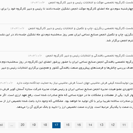
شست کارگروه تخصصی موکت و انتخابات رئیس و دبیر کارگروه انجمن
۱۴۰۴/۱۰/۳
هارشنبه سوم دی ماه اعضای کارگروه موکت انجمن تشکیل جلسه دادند تا رئیس و دبیر کارگروه خود را برای دو
شست کارگروه تخصصی رنگرزی، چاپ و تکمیل و انتخابات رئیس و دبیر کارگروه انجمن
۱۴۰۴/۱۰/۲
نگرزی، چاپ و تکمیل انجمن صنایع نساجی ایران عصر روز سه‌شنبه دوم دی ماه تشکیل جلسه داد در این نش
رم انجمن برگزار شد.
شست کارگروه تخصصی بافندگی و انتخابات رئیس و دبیر کارگروه انجمن
۱۴۰۴/۱۰/۲
روه تخصصی بافندگی انجمن صنایع نساجی ایران با حضور پرشور اعضای این کارگروه در روز سه‌شنبه دوم دی
دف بررسی چالش‌ها و فرصت‌های پیش‌روی صنعت بافندگی کشور و همچنین برگزاری انتخابات رئیس و دبیر 
ین تولیدکننده کیفی فرش ماشینی جهان است/ فرش ماشینی نیاز به حمایت جداگانه دولت دارد
۱۴۰۴/۱۰/۲
اجوردی عضو هیئت مدیره انجمن صنایع نساجی ایران و رئیس هیات مدیره شرکت ستاره آسمان کویر فرش در
ار کرد: یکی از معضلات و مشکلات ما در حوزه نساجی که مانع صادرات شده است، رفع تعهد ارزی است. اگر م
ان صادرات سالانه تقریبا برابر با کل تولید ما خواهد بود. مشکلاتی که وجود دارد باعث شده تخصیص ارز از س
رت صمت با یکدیگر مرتبط است. وزارت صمت تخصیص ارز را تایید و بانک مرکزی آن را می‌دهد.
st
...
20
19
18
17
16
15
14
13
12
11