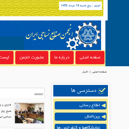
امروز : پنج شنبه 15 مرداد 1405
صفحه اصلی
درباره ما
عضویت انجمن
لیست 
صفحه اصلی
اخبار
دسترسی ها
اطلاع رسانی
قاچاق و و
صبح روز چ
بین‌الملل
نساجی ایر
نمایشگاهها و کنفرانس ها