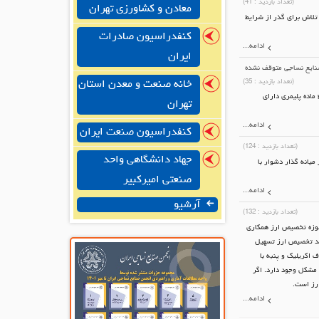
(تعداد بازدید :
41
)
معادن و کشاورزی تهران
 تلاش برای گذر از شرایط
کنفدراسیون صادرات
ادامه...
ایران
صنایع نساجی متوقف نشده
(تعداد بازدید :
35
)
خانه صنعت و معدن استان
کاظمی نایب رئیس انجمن صنایع نساجی ایران گفت: با تصمیماتی که در شورای امنیت ملی و دولت گرفته شده واردات ۳ ماده پلیمری دارای
تهران
ادامه...
کنفدراسیون صنعت ایران
(تعداد بازدید :
124
)
جهاد دانشگاهی واحد
یانه گذار دشوار با
صنعتی امیرکبیر
ادامه...
آرشیو
(تعداد بازدید :
132
)
حوزه تخصیص ارز همکاری
یند تخصیص ارز تسهیل
 اکریلیک و پنبه با
 امسال در این حوزه هم مشکل وجود دارد. اگر
ادامه...