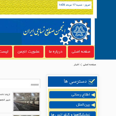
امروز : شنبه 17 مرداد 1405
صفحه اصلی
درباره ما
عضویت انجمن
لیست 
صفحه اصلی
اخبار
دسترسی ها
اطلاع رسانی
لزوم تخصی
دبیر انجم
بین‌الملل
نمایشگاهها و کنفرانس ها