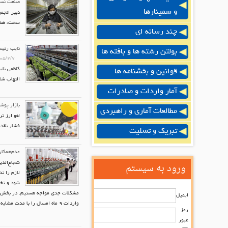
صنعت نسا
و سمینارها
دبیر انجم
سخت، هدف 
چند رسانه ای
نایب رئیس
بولتن رشته ها و بافته ها
۰۵/۲/۷
قوانین و بخشنامه ها
التهاب شامل PET، PP و PVC از هفته جار
آمار واردات و صادرات
بازار پوش
مطالعات آماری و راهبردی
لغو ارز ت
فشار نقدی
تبریک و تسلیت
عدم‌همکا
ورود به سیستم
شجاع‌الدی
لازم را ن
شود و تخص
ایمیل
واردات ۹ ماه امسال را با مدت مشابه سال قبل مقایسه کنیم، حدود ۱۰۰ تا ۱۵۰‌میلیون دلار کاهش مشاهده می‌شود که نشان‌دهنده تخصیص کمتر ارز است.
رمز
عبور