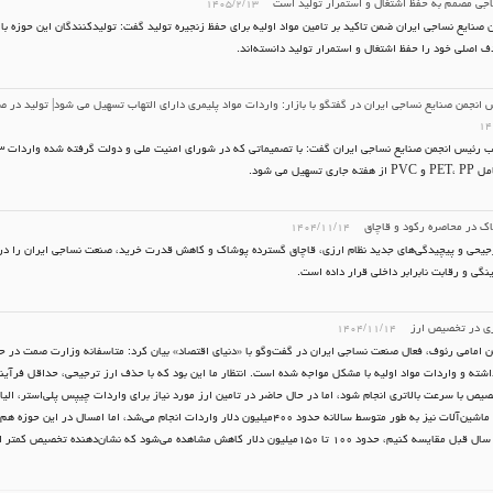
جی مصمم به حفظ اشتغال و استمرار تولید است
۱۴۰۵/۲/۱۳
ن صنایع نساجی ایران ضمن تاکید بر تامین مواد اولیه برای حفظ زنجیره تولید گفت: تولیدکنندگان این حوزه با
اصلی خود را حفظ اشتغال و استمرار تولید دانسته‌اند.
 انجمن صنایع نساجی ایران در گفتگو با بازار: واردات مواد پلیمری دارای التهاب تسهیل می شود| تولید در 
۱۴
ی تسهیل می شود.
اک در محاصره رکود و قاچاق
۱۴۰۴/۱۱/۱۴
رجیحی و پیچیدگی‌های جدید نظام ارزی، قاچاق گسترده پوشاک و کاهش قدرت خرید، صنعت نساجی ایران را در م
نگی و رقابت نابرابر داخلی قرار داده است.
ری در تخصیص ارز
۱۴۰۴/۱۱/۱۴
ن امامی رئوف، فعال صنعت نساجی ایران در گفت‌وگو با «دنیای اقتصاد» بیان کرد: متاسفانه وزارت صمت در 
داشته و واردات مواد اولیه با مشکل مواجه شده است. انتظار ما این بود که با حذف ارز ترجیحی، حداقل فرآ
یص با سرعت بالاتری انجام شود، اما در حال حاضر در تامین ارز مورد نیاز برای واردات چیپس پلی‌استر، الیاف
مشکلات جدی مواجه هستیم. در بخش ماشین‌آلات نیز به طور متوسط سالانه حدود ۴۰۰‌میلیون دلار واردات انجام می‌شد، اما