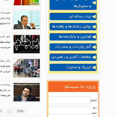
و سمینارها
مجیدرضا حریری در
چند رسانه ای
۹۱۶میلیون دلار مازاد تراز تجاری بسته شد که در تاریخ تجارت خارجی کشورمان سابقه نداشته است.
بولتن رشته ها و بافته ها
قوانین و بخشنامه ها
خطر گسترش
مقام معظم
آمار واردات و صادرات
ضربه به ه
مطالعات آماری و راهبردی
بازار پوش
عضو هیات 
تبریک و تسلیت
ایرانی، ا
ورود به سیستم
پرداخت ما
در شرایط
هزینه‌ها 
ایمیل
رمز
1
...
First
عبور