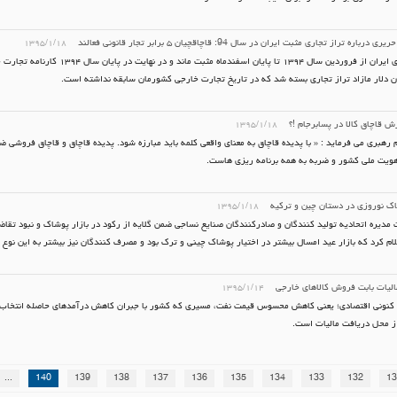
باره تراز تجاری مثبت ایران در سال 94: قاچاقچیان ٥ برابر تجار قانونی فعالند
۱۳۹۵/۱/۱۸
تراز تجاری ایران از فروردین سال ۱۳۹۴ تا پایان اسفندماه مثبت ماند
 قاچاق کالا در پسابرجام !؟
۱۳۹۵/۱/۱۸
 رهبری می فرماید : « با پدیده قاچاق به معنای واقعی کلمه باید مبارزه شود. پدیده قاچاق و قاچاق فروشی ض
ویت ملی کشور و ضربه به همه برنامه ریزی هاست.
اک نوروزی در دستان چین و ترکیه
۱۳۹۵/۱/۱۸
مدیره اتحادیه تولید کنندگان و صادرکنندگان صنایع نساجی ضمن گلایه از رکود در بازار پوشاک و نبود تقا
علام کرد که بازار عید امسال بیشتر در اختیار پوشاک چینی و ترک بود و مصرف کنندگان نیز بیشتر به این نوع
لیات بابت فروش كالاهای خارجی
۱۳۹۵/۱/۱۴
 كنونی اقتصادی؛ یعنی كاهش محسوس قیمت نفت، مسیری كه كشور با جبران كاهش درآمدهای حاصله انتخاب 
از محل دریافت مالیات است.
...
140
139
138
137
136
135
134
133
132
13