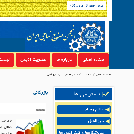
امروز : جمعه 16 مرداد 1405
صفحه اصلی
درباره ما
عضویت انجمن
لیست 
صفحه اصلی
اخبار
سایر اخبار
بازرگانی
دسترسی ها
بازرگانی
اطلاع رسانی
بین‌الملل
تراز تجار
نمایشگاهها و کنفرانس ها
سال سخت و