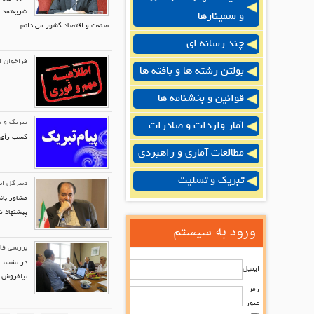
شریعتمدار
و سمینارها
صنعت و اقتصاد کشور می دانم.
چند رسانه ای
فراخوان 
بولتن رشته ها و بافته ها
قوانین و بخشنامه ها
تبریک و 
آمار واردات و صادرات
کسب رأی ا
مطالعات آماری و راهبردی
تبریک و تسلیت
دبیرکل ان
مشاور بان
پیشنهادات
ورود به سیستم
بررسی فاک
در نشست ا
ایمیل
نیلفروش ز
رمز
عبور