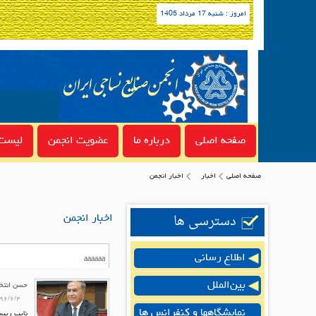
امروز : شنبه 17 مرداد 1405
صفحه اصلی
درباره ما
عضویت انجمن
لیست 
صفحه اصلی
اخبار
اخبار انجمن
دسترسی ها
اخبار انجمن
اطلاع رسانی
بین‌الملل
حسن انتخا
۹۶/۶/۴
نمایشگاهها و کنفرانس ها
نایب رییس