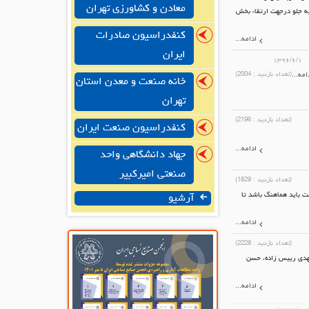
معادن و کشاورزی تهران
به جلو درجهت ارتقاء بخش
کنفدراسیون صادرات
ادامه...
ایران
۱۳۹۶/۶/۱
امه...
(تعداد بازدید :
2004
)
خانه صنعت و معدن استان
تهران
(تعداد بازدید :
2196
)
کنفدراسیون صنعت ایران
ادامه...
جهاد دانشگاهی واحد
صنعتی امیرکبیر
(تعداد بازدید :
1829
)
لت باید هماهنگ باشد تا
آرشیو
ادامه...
(تعداد بازدید :
2228
)
هدی رییس زاده، حسن
ادامه...