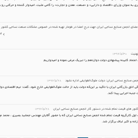
ی به عنوان وزرای «اقتصاد و دارایی» و «صنعت، معدن و تجارت» را گامی مثبت، امیدوار کننده و حرکتی رو 
اعضای انجمن صنایع نساجی ایران جهت درج امضا در طومار تهیه شده در خصوص مشکلات صنعت نساجی کشور
اد
تهنیت
۱۳۹۶/۵/۳۰
عتماد کابینه پیشنهادی دولت دوازدهم را تبریک عرض نموده و امیدواریم
جمن صنایع نساجی ایران: دولت ملوک‌الطوایفی اداره نشود‎
۱۳۹۶/۵/۲۸
کی اتاق بازرگانی ایران با تاکید بر این‌که دولت باید از حالت ملوک‌الطوایفی خارج شود، گفت: تیم اقتصادی دو
 جنبه اجرایی پیدا کند.
تور های قیمت تمام شده در دستور کار انجمن صنایع نساجی ایران
۱۳۹۶/۵/۲۸
ول کارگروه قیمت تمام شده انجمن صنایع نساجی ایران که با حضور آقایان مهندس جمشید بصیری ، محمد م
اده و اکبر لباف برگزار شد.