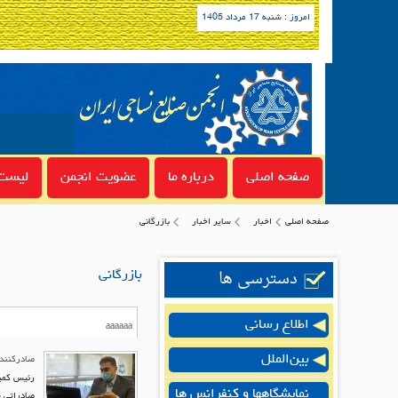
امروز : شنبه 17 مرداد 1405
صفحه اصلی
درباره ما
عضویت انجمن
لیست 
صفحه اصلی
اخبار
سایر اخبار
بازرگانی
دسترسی ها
بازرگانی
اطلاع رسانی
بین‌الملل
صادرکنندگان می‌توانند 100 درصد ارز ص
رئیس کمی
نمایشگاهها و کنفرانس ها
صادراتی سال 1400، صادرکنندگان می‌توانند 100 درصد ارز حاصل از صادرات خود ر