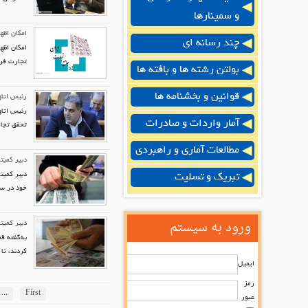
و سمینارها
امکان اظه
چند رسانه ای
تجارت فراهم شده و ت
بولتن رشته ها و بافته ها
قوانین و بخشنامه ها
رئیس اتاق مشت
رئیس اتاق
آمار واردات و صادرات
تحقق تجارت ۳۰ میلیارد دلاری میان د
مطالعات آماری و راهبردی
دبیر کمیت
تبریک و تسلیت
خود در سا
ورود به سیستم
دبیر کمیته اقدام ار
کردند، تا ۳۱ خردادماه امسال فرصت دارند، تعهدات خود را ایفا کنند
ایمیل
رمز
...
First
عبور