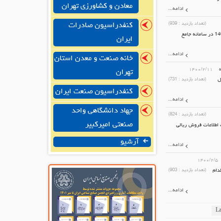
معادن و کشاورزی تهران
ادامه...
(تعداد بازدید :
939
)
کنفدراسیون صادرات
امکان اظهار پروانه‌های صادرات ریالی به کشورهای عراق و افغاستان در سامانه جامع تجارت از هشتم اردیبهشت ماه 1400 در سامانه جامع
ایران
ادامه...
خانه صنعت و معدن استان
۱۴۰۰/۲/۱۱
تهران
ل
(تعداد بازدید :
731
)
کنفدراسیون صنعت ایران
ادامه...
جهاد دانشگاهی واحد
(تعداد بازدید :
824
)
صنعتی امیرکبیر
رداد فرصت دارند تا صرفا با ثبت اطلاعات فروش ریالی
آرشیو
ادامه...
۱۴۰۰/۲/۵
و افغانستان اقدام
(تعداد بازدید :
903
)
ادامه...
La