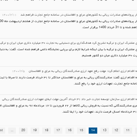
ار پروانه‌های صادرات ریالی به کشورهای عراق و افغاستان در سامانه جامع تجارت فراهم شد
۱۴۰۰/۲/۱۱
ا 31 خرداد 1400 برقرار است.
رک ایران و ترکیه تشریح کرد هدف‌گذاری برای دستیابی به تجارت ۳۰ میلیارد دلاری میان ایران و ترکیه
 مشترک ایران و ترکیه با بیان اینکه شرایط لازم برای برپایی نمایشگاه دائمی فراهم شده است، گفت: به دنبا
و کشور هستیم.
ه اقدام ارزی اعلام کرد؛ مهلت رفع تعهد ارزی صادرکنندگان ریالی به عراق و افغانستان
۱۴۰۰/۲/۵
دبیر کمیته اقدام ارزی گفت: صادرکنندگان ریالی به عراق و افغانستان حداکثر تا ۳۱ خ
مانه جامع تجارت، تعهدات ارزی خود را رفع کنند.
زی سازمان توسعه تجارت خبر داد ۳۱ خرداد آخرین مهلت ایفای تعهدات ارزی صادرکنندگان ریالی
به‌گفته قمری صادرکنندگانی که نسبت به فروش ریالی کالاها از ۲۲ فروردین تا ۱۶ مردادماه ۹۷ به عراق 
.
st
...
20
19
18
17
16
15
14
13
12
11