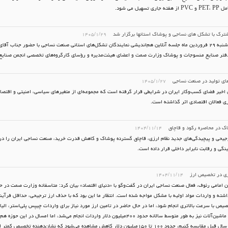
ی تسهیل می شود.
رک با تشکل های نساجی و پوشاک استانها برگزار شد
۱۴۰۵/۱/۲۹
عصر روز شنبه ۲۹ فروردین ماه جلسه آنلاین هم‌اندیشی نمایندگان تشکل‌های استانی صنعت نساجی با حضور جناب
تر صنایع منسوجات و پوشاک وزارت صمت و اعضای هیئت‌مدیره و رؤسای کارگروه‌های تخصصی انجمن صنایع ن
ای تولید در صنعت نساجی
۱۴۰۵/۱/۲۷
ی اخیر فضای کسب‌وکار ایران در شرایطی قرار گرفته است که مجموعه‌ای از متغیرهای سیاسی، امنیتی و اقتصاد
ی فعالان اقتصادی اثر گذاشته است.
اک در محاصره رکود و قاچاق
۱۴۰۴/۱۱/۱۴
رجیحی و پیچیدگی‌های جدید نظام ارزی، قاچاق گسترده پوشاک و کاهش قدرت خرید، صنعت نساجی ایران را در م
نگی و رقابت نابرابر داخلی قرار داده است.
ری در تخصیص ارز
۱۴۰۴/۱۱/۱۴
ن امامی رئوف، فعال صنعت نساجی ایران در گفت‌وگو با «دنیای اقتصاد» بیان کرد: متاسفانه وزارت صمت در 
داشته و واردات مواد اولیه با مشکل مواجه شده است. انتظار ما این بود که با حذف ارز ترجیحی، حداقل فرآ
یص با سرعت بالاتری انجام شود، اما در حال حاضر در تامین ارز مورد نیاز برای واردات چیپس پلی‌استر، الیاف
مشکلات جدی مواجه هستیم. در بخش ماشین‌آلات نیز به طور متوسط سالانه حدود ۴۰۰‌میلیون دلار واردات انجام می‌شد، اما