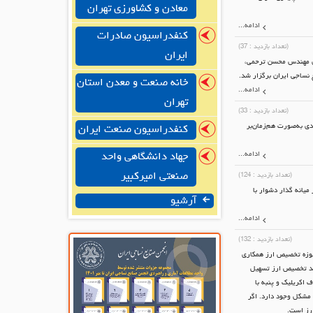
معادن و کشاورزی تهران
ادامه...
کنفدراسیون صادرات
(تعداد بازدید :
37
)
ایران
 آقای مهندس محسن ترحمی،
ساجی ایران برگزار شد.
خانه صنعت و معدن استان
ادامه...
تهران
(تعداد بازدید :
33
)
ی به‌صورت هم‌زمان‌بر
کنفدراسیون صنعت ایران
ادامه...
جهاد دانشگاهی واحد
صنعتی امیرکبیر
(تعداد بازدید :
124
)
یانه گذار دشوار با
آرشیو
ادامه...
(تعداد بازدید :
132
)
حوزه تخصیص ارز همکاری
یند تخصیص ارز تسهیل
 اکریلیک و پنبه با
 امسال در این حوزه هم مشکل وجود دارد. اگر