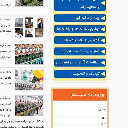
التهاب شامل PET، PP و PVC از هفته جار
و سمینارها
چند رسانه ای
نشست مشت
بولتن رشته ها و بافته ها
مدیرکل دف
قوانین و بخشنامه ها
پیچیدگی‌ه
آمار واردات و صادرات
در ماه‌ها
تصمیم‌گیر
مطالعات آماری و راهبردی
بازار پوش
تبریک و تسلیت
لغو ارز ت
فشار نقدی
ورود به سیستم
عدم‌همکا
شجاع‌الدی
ایمیل
لازم را ن
شود و تخص
رمز
عبور
واردات ۹ ماه امسال را با مدت مشابه سال قبل مقایسه کنیم، حدود ۱۰۰ تا ۱۵۰‌میلیون دلار کاهش مشاهده می‌شود که نشان‌دهنده تخصیص کمتر ارز است.