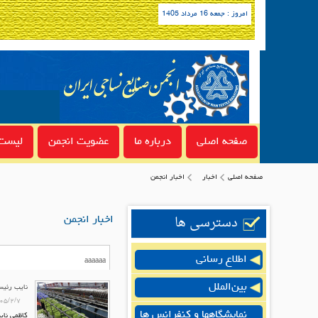
امروز : جمعه 16 مرداد 1405
صفحه اصلی
درباره ما
عضویت انجمن
لیست 
صفحه اصلی
اخبار
اخبار انجمن
دسترسی ها
اخبار انجمن
اطلاع رسانی
بین‌الملل
نایب رئیس
۰۵/۲/۷
نمایشگاهها و کنفرانس ها