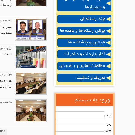
واحدها در
و سمینارها
چند رسانه ای
انتخاب رئ
صبح روز د
بولتن رشته ها و بافته ها
عملکردی ک
قوانین و بخشنامه ها
روایت تو
آمار واردات و صادرات
صنعت نساج
مطالعات آماری و راهبردی
هزار و دو
تبریک و تسلیت
هزار و دو
ایران برگ
ورود به سیستم
نشست مشتر
ایمیل
رمز
عبور
irst