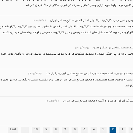
 تامین مواد اولیه مورد نیازو وضعیت بازار مصرف در شرایط متاثر از جنگ تبادل نظر شد.
یس و دبیر جدید کارگروه الیاف پلی استر انجمن صنایع نساجی ایران
۱۴۰۵/۴/۲۹
وشنبه بیست و نهم تیرماه نشست کارگروه الیاف پلی استر انجمن با حضور اعضای این کارگروه برگزار شد و پ
ارگروه در دوره گذشته نامزدهای انتخابات رئیس و دبیر کارگروه به معرفی و ارائه برنامه‌های خود پرداختند
لید صنعت نساجی در جنگ رمضان
۱۴۰۵/۴/۲۵
ی ایران در پی جنگ رمضان و تشدید مشکلات ارزی با شوکی بی‌سابقه در تولید، فروش و تأمین مواد اولیه
یست و دومین جلسه هیئت مدیره انجمن صنایع نساجی ایران برگزار شد
۱۴۰۵/۴/۲۲
یست و دومین جلسه هیئت‌مدیره انجمن صنایع نساجی ایران عصر روز یکشنبه بیست و یکم تیر ماه در محل دف
زارشد.
ک کارگزاری فیروزه آسیا و انجمن صنایع نساجی ایران
۱۴۰۵/۴/۲۲
Last
...
10
9
8
7
6
5
4
3
2
1
F