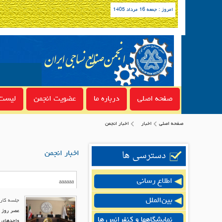
امروز : جمعه 16 مرداد 1405
صفحه اصلی
درباره ما
عضویت انجمن
لیست 
صفحه اصلی
اخبار
اخبار انجمن
دسترسی ها
اخبار انجمن
اطلاع رسانی
بین‌الملل
جلسه کار
عصر روز د
نمایشگاهها و کنفرانس ها
واحدهای ت