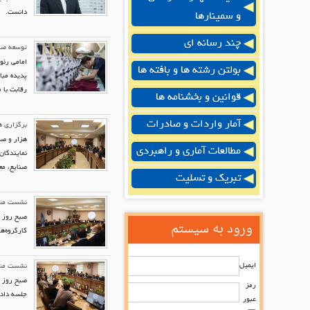
دانست.
و سمینارها
چند رسانه ای
توسعه صنعت نس
بولتن رشته ها و بافته ها
پدیده مبا
رقابت با 
قوانین و بخشنامه ها
آمار واردات و صادرات
برگزاری ه
هزار و صد
مطالعات آماری و راهبردی
نمایندگان
صنایع، مع
تبریک و تسلیت
نشست مشتر
صبح روز ی
ورود به سیستم
کارگروه‌ه
ایمیل
نشست مشتر
صبح روز ی
رمز
جلسه دادن
عبور