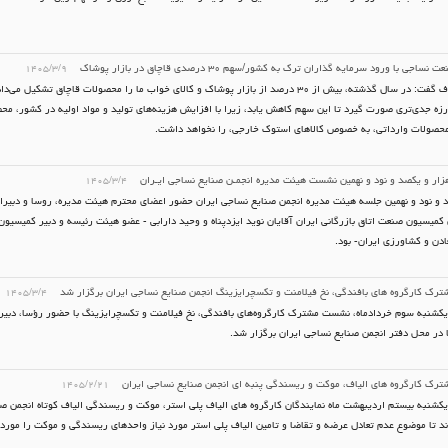
اجی با ورود سرمایه گذاران ترک به کشور/سهم ۳۰ درصدی قاچاق در بازار پوشاک
۱۴۰۵/۳/۹
امامی رئوف گفت: در سال گذشته، بیش از ۳۰ درصد از بازار پوشاک و کالای خواب ما را محصولات قاچاق تشکی
رزه جدی‌تری صورت گیرد تا این سهم کاهش یابد، زیرا با افزایش هزینه‌های تولید و مواد اولیه در کشور، مح
محصولات وارداتی، به خصوص کالاهای استوک خارجی، را نخواهد داشت.
زار و یکصد و نود و نهمین نشست هیئت مدیره انجمـن صنایع نساجی ایـران
۱۴۰۵/۳/۴
 و نود و نهمین جلسه هیئت مدیره انجمن صنایع نساجی ایران حضور اعضای محترم هیئت مدیره، روسا و دبیر
 کمیسیون صنعت اتاق بازرگانی ایران آقایان نوید ایزدپناه و وحید دارابی - عضو هیئت رئیسه و دبیر کمیسیون
ادن و کشاورزی ایران- بود.
ک کارگروه های بافندگی، نخ فیلامنت و تکسچرایزینگ انجمن صنایع نساجی ایران برگزار شد
۱۴۰۵/۳/۴
کشنبه سوم خردادماه، نشست مشترک کارگروه‌های بافندگی، نخ فیلامنت و تکسچرایزینگ با حضور رؤسا، دبیرا
ا در محل دفتر انجمن صنایع نساجی ایران برگزار شد.
ک کارگروه های الیاف، موکت و ریسندگی پنبه ای انجمن صنایع نساجی ایران
۱۴۰۵/۲/۲۱
کشنبه بیستم اردیبهشت ماه نمایندگان کارگروه های الیاف پلی استر، موکت و ریسندگی الیاف کوتاه انجمن ص
د تا موضوع عدم تعادل عرضه و تقاضا و تامین الیاف پلی استر مورد نیاز واحدهای ریسندگی و موکت را مورد