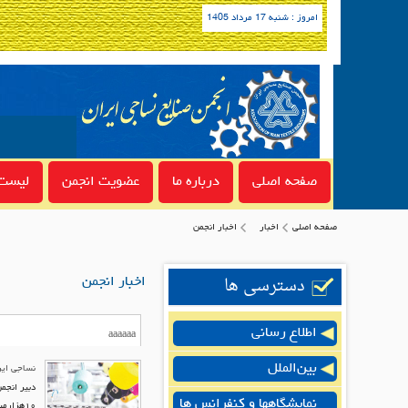
امروز : شنبه 17 مرداد 1405
صفحه اصلی
درباره ما
عضویت انجمن
لیست 
صفحه اصلی
اخبار
اخبار انجمن
دسترسی ها
اخبار انجمن
اطلاع رسانی
بین‌الملل
نساجی ایر
دبیر انجم
نمایشگاهها و کنفرانس ها
۱۰‌هزار‌میلیارد تومان تسهیلات ویژه برای نوسازی و بازسازی این صنعت شد.