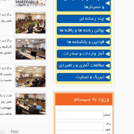
و سمینارها
برگزاری ن
چند رسانه ای
عصر روز چ
بولتن رشته ها و بافته ها
برگزاری ن
قوانین و بخشنامه ها
کارگروه ر
آمار واردات و صادرات
اعضای محت
مطالعات آماری و راهبردی
برگزاری ن
نشست کارگ
تبریک و تسلیت
نشست با ه
ورود به سیستم
هزار و یک
عصر روز ی
میهمانان 
صنعت نساج
ایمیل
رمز
عبور
...
First