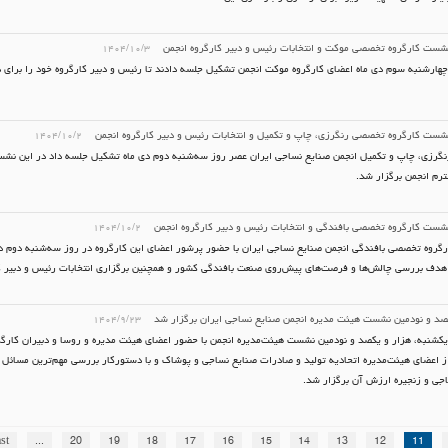
شست کارگروه تخصصی موکت و انتخابات رئیس و دبیر کارگروه انجمن
۱۴۰۴/۱۰/۳
هارشنبه سوم دی ماه اعضای کارگروه موکت انجمن تشکیل جلسه دادند تا رئیس و دبیر کارگروه خود را برای دو
شست کارگروه تخصصی رنگرزی، چاپ و تکمیل و انتخابات رئیس و دبیر کارگروه انجمن
۱۴۰۴/۱۰/۲
نگرزی، چاپ و تکمیل انجمن صنایع نساجی ایران عصر روز سه‌شنبه دوم دی ماه تشکیل جلسه داد در این نش
رم انجمن برگزار شد.
شست کارگروه تخصصی بافندگی و انتخابات رئیس و دبیر کارگروه انجمن
۱۴۰۴/۱۰/۲
روه تخصصی بافندگی انجمن صنایع نساجی ایران با حضور پرشور اعضای این کارگروه در روز سه‌شنبه دوم دی
دف بررسی چالش‌ها و فرصت‌های پیش‌روی صنعت بافندگی کشور و همچنین برگزاری انتخابات رئیس و دبیر 
صد و نودمین نشست هیئت مدیره انجمن صنایع نساجی ایران برگزار شد
۱۴۰۴/۹/۲۳
کشنبه، هزار و یکصد و نودمین نشست هیئت‌مدیره انجمن با حضور اعضای هیئت مدیره و روسا و دبیران کار
از اعضای هیئت‌مدیره اتحادیه تولید و صادرات صنایع نساجی و پوشاک و با دستورکار بررسی مهم‌ترین مسائل
ی و زنجیره ارزش آن برگزار شد.
st
...
20
19
18
17
16
15
14
13
12
11