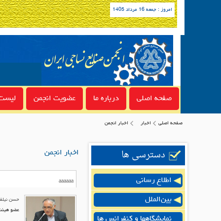
امروز : جمعه 16 مرداد 1405
صفحه اصلی
درباره ما
عضویت انجمن
لیست 
صفحه اصلی
اخبار
اخبار انجمن
دسترسی ها
اخبار انجمن
اطلاع رسانی
بین‌الملل
حسن نیلفر
عضو هیئت 
نمایشگاهها و کنفرانس ها