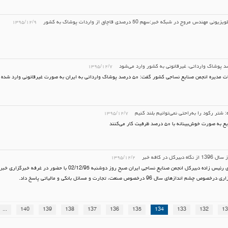
ی مهندس مروج در شبکه خبر:سهم 50 درصدی قاچاق از واردات پوشاک به کشور
۱۳۹۵/۱۲/۹
د پوشاک وارداتی، غیرقانونی به کشور وارد می‌شود
۱۳۹۵/۱۲/۷
رئیس هیات مدیره انجمن صنایع نساجی کشور گفت: ۵۰ درصد پوشاک وارداتی به ایران به صورت غیرقانو
 شتر رکود را به‌راحتی نمی‌توانیم بلند کنیم
۱۳۹۵/۱۲/۷
ورت خوش‌بینانه با ۵۰ درصد ظرفیت کار می‌کنند
 دبیرکل در کافه خبر
۱۳۹۵/۱۲/۲
محمدمهدی رئیس زاده دبیرکل انجمن صنایع نساجی ایران صبح روز دوشنبه /12/95
چشم اندازهای سال 96 درخصوص صنعت، تجارت و مسائل بانکی و مالیاتی پاسخ داد.
...
140
139
138
137
136
135
134
133
132
13