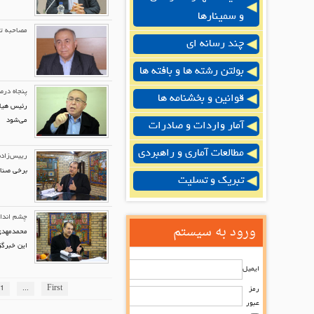
و سمینارها
مصاحبه تلویزیون
چند رسانه ای
بولتن رشته ها و بافته ها
پنجاه درص
قوانین و بخشنامه ها
می‌شود
آمار واردات و صادرات
مطالعات آماری و راهبردی
رییس‌زاده:
برخی صنایع به ص
تبریک و تسلیت
چشم انداز سال 1396 از نگاه
ورود به سیستم
این خبرگزاری درخصوص 
ایمیل
1
...
First
رمز
عبور