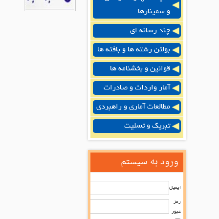
و سمینارها
چند رسانه ای
بولتن رشته ها و بافته ها
قوانین و بخشنامه ها
آمار واردات و صادرات
مطالعات آماری و راهبردی
تبریک و تسلیت
ورود به سیستم
ایمیل
رمز
عبور