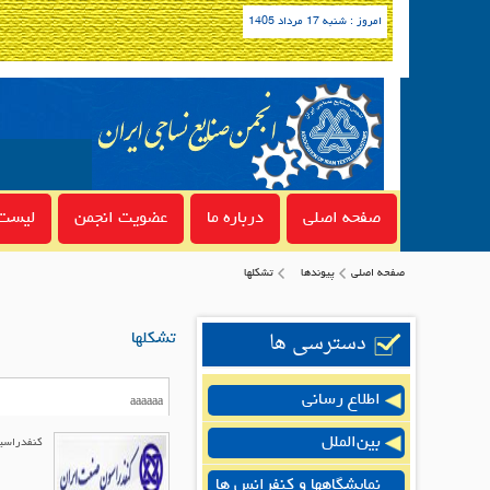
امروز : شنبه 17 مرداد 1405
صفحه اصلی
درباره ما
عضویت انجمن
لیست 
صفحه اصلی
پیوندها
تشکلها
دسترسی ها
تشکلها
اطلاع رسانی
بین‌الملل
کنفدراسی
نمایشگاهها و کنفرانس ها