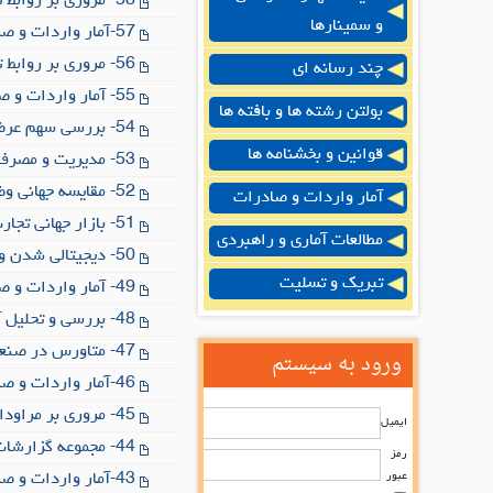
58- مروری بر روابط تجاری کشور پاکستان
و سمینارها
57-آمار واردات و صادرات صنایع نساجی کشور در پنج ماهه نخست سال 1402
56- مروری بر روابط تجاری کشور قزاقستان
چند رسانه ای
55- آمار واردات و صادرات صنایع نساجی کشور در چهارماهه نخست سال 1402
بولتن رشته ها و بافته ها
54- بررسی سهم عرضه تقاضا و معامله انواع پلیمرها از سال 1397 تا شش ماهه اول 1402
قوانین و بخشنامه ها
53- مدیریت و مصرف آب در صنعت نساجی
52- مقایسه جهانی وضعیت مد لوکس و مد سریع
آمار واردات و صادرات
51- بازار جهانی تجارت الکترونیکی پوشاک
مطالعات آماری و راهبردی
50- دیجیتالی شدن و پایداری
تبریک و تسلیت
49- آمار واردات و صادرات صنایع نساجی در سه ماهه نخست سال 1402
48- بررسی و تحلیل آمار واردات و صادرات صنایع نساجی کشور در سال1401
47- متاورس در صنعت نساجی
ورود به سیستم
46-آمار واردات و صادرات صنایع نساجی در دوماهه نخست سال 1402
45- مروری بر مراودات تجاری عربستان سعودی با تمرکز بر صنعت نساجی این کشور
ایمیل
44- مجموعه گزارشات مربوط به واردات الیاف و نخ های پنبه، ویسکوز و پلی استر
رمز
عبور
43-آمار واردات و صادرات صنایع نساجی کشور در یکماهه نخست سال 1402