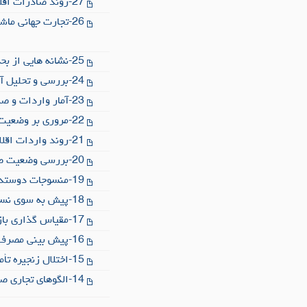
27-روند صادرات اقلام منتخب صنایع نساجی ایران طی سال_های 1396 تا 1400
26-تجارت جهانی ماشین آلات نساجی و جایگاه ایران در عرصه جهانی در قیاس با کشورهای ترکیه و ازبکستان
25-نشانه هایی از بحران اقتصادی جهانی؟
24-بررسی و تحلیل آمار واردات و صادرات صنایع نساجی کشور طی 7 ماه سال 1401
23-آمار واردات و صادرات صنایع نساجی کشور در شش ماهه اول سال 1401
22-مروری بر وضعیت صنعت نساجی و پوشاک ژاپن
21-روند واردات اقلام منتخب صنایع نساجی ایران در سال های 1396تا1400
20-بررسی وضعیت صنایع نساجی، پوشاک و کفش کشور کامبوج
19-منسوجات دوستدار محیط زیست
18-پیش به سوی نساجی پایدار از طریق بازیافت پوشاک
17-مقیاس گذاری بازیافت منسوجات در اروپا
16-پیش بینی مصرف جهانی پنبه در سال 2022و2023
15-اختلال زنجیره تأمین صنایع نساجی در اثر افزایش هزینه های تولید و کمبود نیروی کار
14-الگوهای تجاری صنعت نساجی و پوشاک اتحادیه اروپا