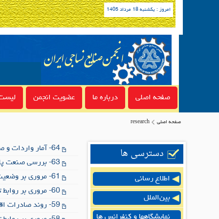
امروز : یکشنبه 18 مرداد 1405
صفحه اصلی
درباره ما
عضویت انجمن
لیست 
صفحه اصلی
research
64- آمار واردات و صادرات صنایع نساجی کشور در شش ماهه نخست سال 1402
دسترسی ها
63- بررسی صنعت پلی پروپیلن در ایران و جهان
61- مروری بر وضعیت صنایع نساجی و پوشاک ترکیه و مراودات تجاری این کشور
اطلاع رسانی
60- مروری بر روابط تجاری کشور پاکستان
بین‌الملل
59- روند صادرات اقلام منتخب صنایع نساجی ایران طی سال‌های 1396تا1401
نمایشگاهها و کنفرانس ها