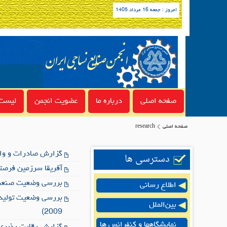
امروز : جمعه 16 مرداد 1405
صفحه اصلی
درباره ما
عضویت انجمن
لیست 
صفحه اصلی
research
گزارش صادرات و واردات انواع
دسترسی ها
آفریقا سرزمین فرصته
بررسی وضعیت صنعت نس
اطلاع رسانی
بین‌الملل
2009)
نمایشگاهها و کنفرانس ها