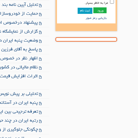
مرا به خاطر بسپار.
تحلیل آیین نامه بند 8 قانون هدفمندسازی یارانه ها
ثبت نام
حمایت از خودروسازان
بازیابی رمز عبور
پیشنهاد درخصوص افزایش 4 ساعت کار به سا
گزارش از نمایشگاه نسا
وضعیت پنبه ایران در س
پاسخ به آقای فرزین سخنگو
اظهار نظر در خصوص ل
نظام مالیاتی در کشور
اثرات افزایش قیمت 
تحلیلی بر پیش نویس
پنبه ایران در آستانه
تعرفه ترجیحی بین ای
رتبه ایران در چند ح
چگونگی جلوگیری از و