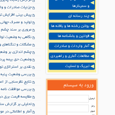
گزارش رقابت پذیری جهانی سال 
و سمینارها
جزئیات صادرات و وار
پیش بینی افزایش تولید جهانی پنب
چند رسانه ای
تولید و مصرف جهانی الیاف، 
بولتن رشته ها و بافته ها
مروری بر سند چشم انداز 
قوانین و بخشنامه ها
نگاهی به وضعیت تولید و تجار
مشکلات و تنگناهای وا
آمار واردات و صادرات
چشم اندازی بر وضعیت پنبه در
مطالعات آماری و راهبردی
وضعیت حق بیمه پرداخت
تبریک و تسلیت
نقدی بر استراتژی توس
بررسی وضعیت پنبه در 
نتایج نظرسنجی از اعض
ورود به سیستم
بررسی موافقت نامه ت
مقایسه قیمت برق در 
ایمیل
تحلیلی بر گزارش ست
رمز
آمار و اطلاعاتی در م
عبور