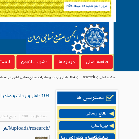
امروز : پنج شنبه 15 مرداد 1405
صفحه اصلی
درباره ما
عضویت انجمن
لیست 
صفحه اصلی
research
104 -آمار واردات و صادرات صنایع نساجی کشور در نه ماهه سال 1403 به همراه آمار مقایسه ای 9 ماهه 1402 و 1403
دسترسی ها
104 -آمار واردات و صادرات صنایع نساجی کشور در نه ماهه سال 1403 به همراه آمار مقایسه ای 9 ماهه 1402 و 1403
اطلاع رسانی
تعداد بازدید :
299
تاریخ انتشار
بین‌الملل
/uploads/research/آمار_واردات_و_صادرات_صنایع_نساجی_کشور_در_نه_ماهه_سال_1403_به_همراه.pdf
نمایشگاهها و کنفرانس ها