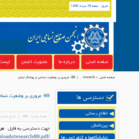
امروز : جمعه 16 مرداد 1405
صفحه اصلی
درباره ما
عضویت انجمن
لیست 
صفحه اصلی
research
89- مروری بر وضعیت نساجی و پوشاک لبنان
دسترسی ها
89- مروری بر وضعیت نساجی و پوشاک لبنان
اطلاع رسانی
تعداد بازدید :
496
تاریخ انتشار
بین‌الملل
جهت دسترسی به فایل
مر
/uploads/research/89.pdf
نمایشگاهها و کنفرانس ها