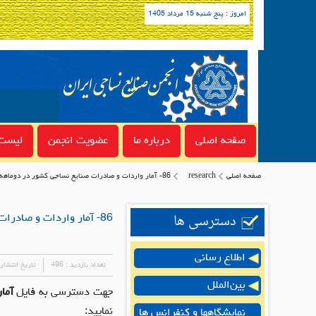
امروز : پنج شنبه 15 مرداد 1405
صفحه اصلی
درباره ما
عضویت انجمن
لیست 
صفحه اصلی
research
86- آمار واردات و صادرات صنایع نساجی کشور در دوماهه نخست سال 1403
دسترسی ها
86- آمار واردات و صادرات صنایع نساجی کشور در دوماهه نخست سال 1403
اطلاع رسانی
تعداد بازدید :
496
تاریخ انتشار
بین‌الملل
جهت دسترسی به فایل
آما
نمایید:
نمایشگاهها و کنفرانس ها