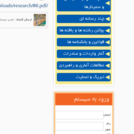
/uploads/research/86.pdf
و سمینارها
چند رسانه ای
ارسال کننده :
مدیر سیست
بولتن رشته ها و بافته ها
قوانین و بخشنامه ها
آمار واردات و صادرات
مطالعات آماری و راهبردی
تبریک و تسلیت
ورود به سیستم
ایمیل
رمز
عبور