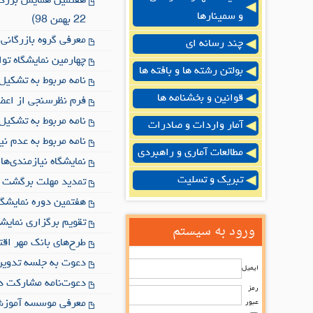
و سمینارها
22 بهمن 98)
معرفی گروه بازرگانی
چند رسانه ای
چهارمین نمایشگاه توانمندی‌ه
بولتن رشته ها و بافته ها
نامه مربوط به تشکیل
قوانین و بخشنامه ها
فرم نظرسنجی از اعض
نامه مربوط به تشکیل
آمار واردات و صادرات
نامه مربوط به عدم نی
مطالعات آماری و راهبردی
نمایشگاه نیازمندی‌ها
تبریک و تسلیت
تمدید مهلت برگشت ارز صادرکنندگان سال 97 به 
هفتمین دوره نمایشگاه تجه
تقویم برگزاری نمایش
ورود به سیستم
طرح‌های بانک مهر اق
دعوت به جلسه تدوین ا
ایمیل
دعوت‌نامه مشارکت در نم
رمز
معرفی موسسه آموزش 
عبور