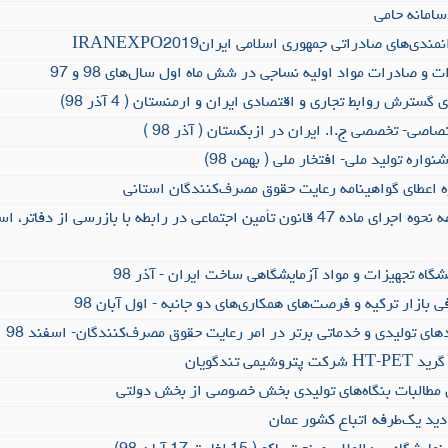
سامانه حامی
دی‌های صادراتی جمهوری اسلامی ایرانIRANEXPO2019
و صادرات مواد اولیه نساجی در شش ماه اول سال‌های 98 و 97
سترش روابط تجاری و اقتصادی ایران و ارمنستان ( 4 آذر 98)
صاصی- تخصصی ج.ا. ایران در ازبکستان ( آذر 98 )
ره تولید ملی- افتخار ملی ( بهمن 98)
 اعطای گواهینامه رعایت حقوق مصرف‌کنندگان استانی
طرح و بررسی بخشنامه نحوه اجرای ماده 47 قانون تأمین اجتماعی در رابطه با بازرسی از د
گاه تجهیزات و مواد آزمایشگاهی ساخت ایران - آذر 98
ازار ترکیه و فرصت‌های همکاری‌های دو جانبه - اول آبان 98
های تولیدی و خدماتی برتر در امر رعایت حقوق مصرف‌کنندگان- اسفند 98
می تندگویان
ی مطالبات بنگاه‌های تولیدی بخش خصوصی از بخش دولتی
ادید یک‌طرفه اتباع کشور عمان