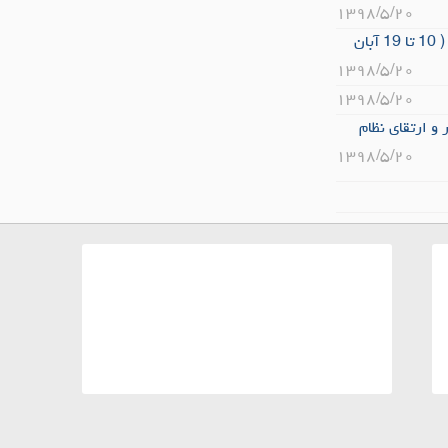
۱۳۹۸/۵/۲۰
نامه مربوط به پاویون چمهوری اسلامی ایران در چهل و ششمین نمایشگاه بین‌المللی بازرگانی عراق ( 10 تا 19 آبان
۱۳۹۸/۵/۲۰
۱۳۹۸/۵/۲۰
نع تولید رقابت‌پذیر و ارتقای نظام
۱۳۹۸/۵/۲۰