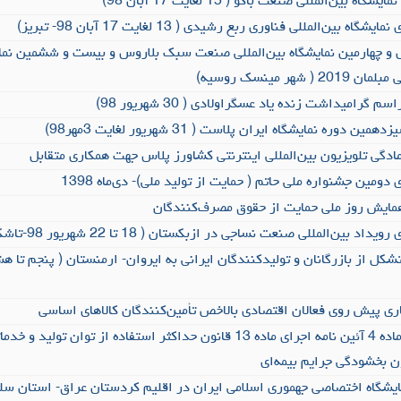
ه بین‌المللی صنعت باکو ( 15 لغایت 17 آبان 98)
ه بین‌المللی فناوری ربع رشیدی ( 13 لغایت 17 آبان 98- تبریز)
هل و چهارمین نمایشگاه بین‌المللی صنعت سبک بلاروس و بیست و ششمین نم
شهر مینسک روسیه)
رامیداشت زنده یاد عسگراولادی ( 30 شهریور 98)
دوره نمایشگاه ایران پلاست ( 31 شهریور لغایت 3مهر98)
آمادگی تلویزیون بین‌المللی اینترنتی کشاورز پلاس جهت همکاری متقابل
 دومین جشنواره ملی حاتم ( حمایت از تولید ملی)- دی‌ماه 1398
مایش روز ملی حمایت از حقوق مصرف‌کنندگان
د بین‌المللی صنعت نساجی در ازبکستان ( 18 تا 22 شهریور 98-تاشکند)
کل از بازرگانان و تولیدکنندگان ایرانی به ایروان- ارمنستان ( پنجم تا هشتم
ی پیش روی فعالان اقتصادی بالاخص تأمین‌کنندگان کالاهای اساسی
نامه مربوط به اجرای ماده 4 آئین نامه اجرای ماده 13 قانون حداکثر استفاده از توان تو
ن بخشودگی جرایم بیمه‌ای