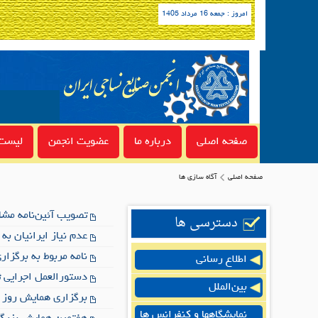
امروز : جمعه 16 مرداد 1405
صفحه اصلی
درباره ما
عضویت انجمن
لیست 
صفحه اصلی
آگاه سازی ها
تصویب آئین‌نامه مشا
دسترسی ها
عدم نیاز ایرانیان به اخذ ویزا به مدت 5
نامه مربوط به برگزا
اطلاع رسانی
دستورالعمل اجرایی ث
بین‌الملل
برگزاری همایش روز اقتص
نمایشگاهها و کنفرانس ها