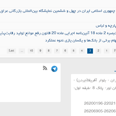
ارچه و لباس
نامه مربوط به اجرای تبصره 2 ماده 18 آئین‌نامه اجرایی ماده 20 قانون رفع موا
هام برخی از بانک‌ها و یکسان یازی نحوه عملکرد
Last
...
10
9
8
7
6
5
4
3
2
1
F
ان - بلوار آفریقا(جردن) -
انتهای خیابان تور- پلاک 8 -طبقه اول-