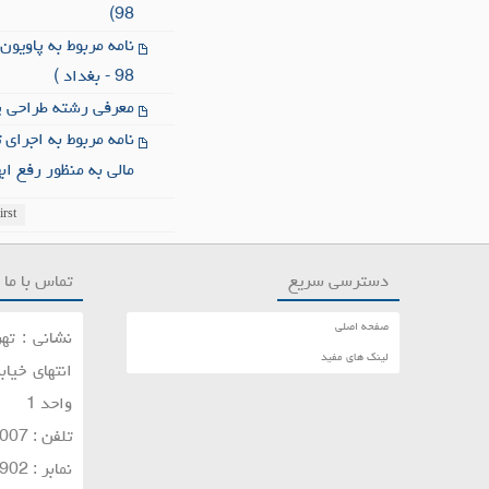
98)
98 - بغداد )
معرفی رشته طراحی پ
مالی به منظور رفع اب
irst
دسترسی سریع
تماس با ما
صفحه اصلی
نشانی : تهر
لینک های مفید
واحد 1
تلفن : 22021007-26200196
نمابر : 26206902-26206905