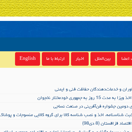
اعضا
بین‌الملل
اخبار
ارتباط با ما
English
وران و خدمات‌دهندگان حفاظت فنی و ایمنی
1 روز به جمهوری خودمختار نخجوان
ری دومین جشواره فن‌آفرینی در صنعت نساجی
بت شناسنامه، اخذ و نصب شناسه کالا برای گروه کالایی منسوجات و پوشاک
اد قزاقستان (8 دی98)