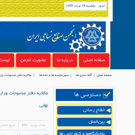
امروز : یکشنبه 18 مرداد 1405
صفحه اصلی
درباره ما
عضویت انجمن
لیست 
صفحه اصلی
آگاه سازی ها
صورتجلسه ها و نامه ها
مکاتبه دفتر منسوجات وز
دسترسی ها
مکاتبه دفتر منسوجات وزا
نهایی
اطلاع رسانی
بین‌الملل
تعداد بازدید :
686
تاریخ انتشار
نمایشگاهها و کنفرانس ها