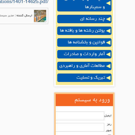
/uploads/notifications/1401-14625.pdf
و سمینارها
ارسال کننده :
مدیر سیست
چند رسانه ای
بولتن رشته ها و بافته ها
قوانین و بخشنامه ها
آمار واردات و صادرات
مطالعات آماری و راهبردی
تبریک و تسلیت
ورود به سیستم
ایمیل
رمز
عبور