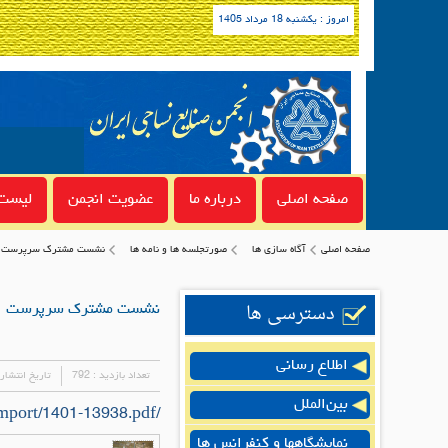
امروز : یکشنبه 18 مرداد 1405
صفحه اصلی
درباره ما
عضویت انجمن
لیست 
صفحه اصلی
آگاه سازی ها
صورتجلسه ها و نامه ها
نشست مشترک سرپرست ادا
دسترسی ها
نشست مشترک سرپرست ادار
اطلاع رسانی
تعداد بازدید :
792
تاریخ انتشار
بین‌الملل
/uploads/exportimport/1401-13938.pdf
نمایشگاهها و کنفرانس ها