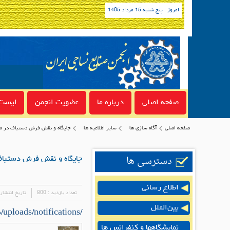
امروز : پنج شنبه 15 مرداد 1405
صفحه اصلی
درباره ما
عضویت انجمن
لیست 
صفحه اصلی
آگاه سازی ها
سایر اطلاعیه ها
جايگاه و نقش فرش دستباف در صن
دسترسی ها
جايگاه و نقش فرش دستباف 
اطلاع رسانی
تعداد بازدید :
800
تاریخ انتشار
بین‌الملل
/uploads/notifications/مقاله جايگاه فرش دست باف در صنايع نساجي و راهكاري تجاري سازي آن.pdf
نمایشگاهها و کنفرانس ها