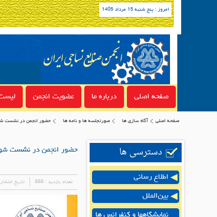
امروز : پنج شنبه 15 مرداد 1405
صفحه اصلی
درباره ما
عضویت انجمن
لیست 
صفحه اصلی
آگاه سازی ها
صورتجلسه ها و نامه ها
حضور انجمن در نشست شو
دسترسی ها
حضور انجمن در نشست شور
اطلاع رسانی
تعداد بازدید :
888
تاریخ انتشار
بین‌الملل
نمایشگاهها و کنفرانس ها