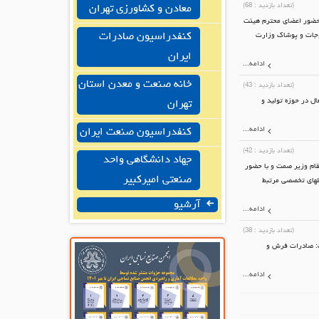
(تعداد بازدید :
68
)
معادن و کشاورزی تهران
 حضور اعضای محترم هیئت
کنفدراسیون صادرات
وجات و پوشاک وزارت
ایران
ادامه...
خانه صنعت و معدن استان
(تعداد بازدید :
43
)
ل در حوزه تولید و
تهران
ادامه...
کنفدراسیون صنعت ایران
(تعداد بازدید :
42
)
جهاد دانشگاهی واحد
ئم مقام وزیر صمت و با حضور
صنعتی امیرکبیر
کلهای تخصصی مرتبط
آرشیو
ادامه...
(تعداد بازدید :
38
)
درات محصولات نساجی در ۱۰ماه سال ۱۴۰۴ خبر داد و گفت: صادرات فرش و
ادامه...