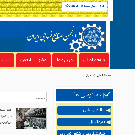
امروز : پنج شنبه 15 مرداد 1405
صفحه اصلی
درباره ما
عضویت انجمن
لیست 
صفحه اصلی
اخبار
دسترسی ها
اطلاع رسانی
حفظ اشتغ
سیدشجاع‌ا
بین‌الملل
می‌توان ی
نمایشگاهها و کنفرانس ها