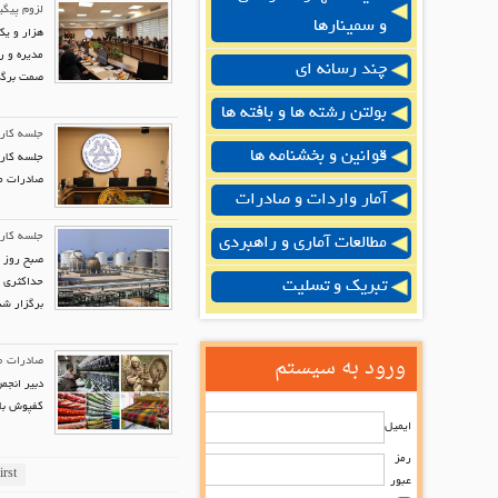
لزوم پیگی
و سمینارها
هزار و یک
مدیره و 
چند رسانه ای
صمت برگز
بولتن رشته ها و بافته ها
جلسه کار
قوانین و بخشنامه ها
جلسه کارگ
صادرات مو
آمار واردات و صادرات
جلسه کارگ
مطالعات آماری و راهبردی
حداکثری ک
تبریک و تسلیت
برگزار شد
ورود به سیستم
صادرات ۵۶۰ میلیون دلاری صنعت نساجی در ۱۰ماهه ۱۴۰۴
کفپوش با ۳۳۵ میلیون دلار، افزایش ۱۰ درصدی را نسبت به مدت مشابه سال قبل تجربه ک
ایمیل
رمز
irst
عبور