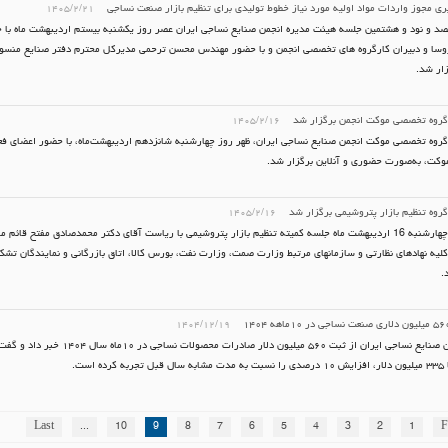
ری مجوز واردات مواد اولیه مورد نیاز خطوط تولیدی برای تنظیم بازار صنعت نساجی
۱۴۰۵/۲/۲۱
صد و نود و هشتمین جلسه هیئت مدیره انجمن صنایع نساجی ایران عصر روز یکشنبه بیستم اردیبهشت ماه با
روسا و دبیران کارگروه های تخصصی انجمن و با حضور مهندس محسن ترحمی مدیرکل محترم دفتر صنایع منس
ار شد.
گروه تخصصی موکت انجمن برگزار شد
۱۴۰۵/۲/۱۶
روه تخصصی موکت انجمن صنایع نساجی ایران، ظهر روز چهارشنبه شانزدهم اردیبهشت‌ماه، با حضور اعضای فعا
کت، به‌صورت حضوری و آنلاین برگزار شد.
روه تنظیم بازار پتروشیمی برگزار شد
۱۴۰۵/۲/۱۶
صبح روز چهارشنبه 16 اردیبهشت ماه جلسه کمیته تنظیم بازار پتروشیمی با ریاست آقای دکتر محمدصادق مفتح قا
لیه نهادهای نظارتی و سازمانهای مرتبط وزارت صمت، وزارت نفت، بورس کالا، اتاق بازرگانی و نمایندگان تش
.
۱۴۰۴/۱۲/۱۹
دبیر انجمن صنایع نساجی ایران از ثبت ۵۶۰ میلیون دلار صا
رده است.
Last
...
10
9
8
7
6
5
4
3
2
1
F