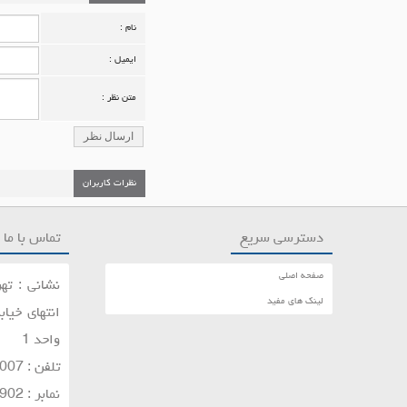
نام :
ایمیل :
متن نظر :
ارسال نظر
نظرات کاربران
دسترسی سریع
تماس با ما
صفحه اصلی
نشانی : تهر
لینک های مفید
واحد 1
تلفن : 22021007-26200196
نمابر : 26206902-26206905