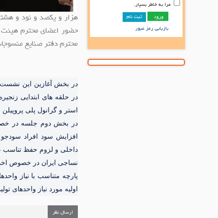
مرا به خاطر بسپار.
هزار و یکصد و نود و هشت
ثبت نام
بازیابی رمز عبور
حضور اعضای محترم هیئت م
محترم دفتر صنایع منسوجا
در بخش آغازین این نشست مو
در حلقه های ابتدایی زنجیر
استر و گرانول پلی پروپیلن 
در بخش دوم جلسه در خصوص
افزایش سود افراد سودجو و
داخلی و لزوم حفظ تناسب ع
نساجی ایران در خصوص اخذ 
پارچه متناسب با نیاز واحده
اولیه مورد نیاز واحدهای تو
ارسال نظر