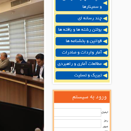
و سمینارها
چند رسانه ای
بولتن رشته ها و بافته ها
قوانین و بخشنامه ها
آمار واردات و صادرات
مطالعات آماری و راهبردی
تبریک و تسلیت
ورود به سیستم
ایمیل
رمز
عبور