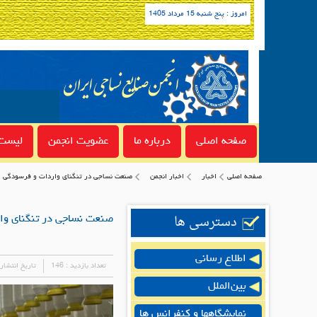
امروز : پنج شنبه 15 مرداد 1405
صفحه اصلی
درباره ما
عضویت انجمن
لیست 
صفحه اصلی
اخبار
اخبار انجمن
صنعت نساجی در تنگنای واردات و فرسودگی
دسترسی ها
صنعت نساجی در تنگنای وا
اطلاع رسانی
تعداد بازدید :
146
تاریخ انتشار
بین‌الملل
نمایشگاهها و کنفرانس ها