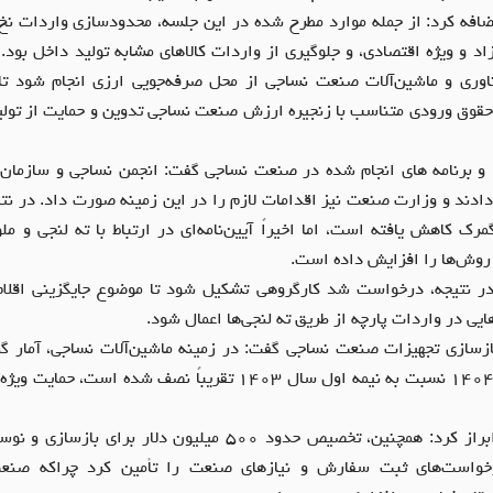
ضافه کرد: از جمله موارد مطرح شده در این جلسه، محدودسازی واردات نخ 
اد و ویژه اقتصادی، و جلوگیری از واردات کالاهای مشابه تولید داخل بود.
ناوری و ماشین‌آلات صنعت نساجی از محل صرفه‌جویی ارزی انجام شود ت
قوق ورودی متناسب با زنجیره ارزش صنعت نساجی تدوین و حمایت از تولی
 و برنامه های انجام شده در صنعت نساجی گفت: انجمن نساجی و سازمان
دادند و وزارت صنعت نیز اقدامات لازم را در این زمینه صورت داد. در نتی
کاهش یافته است، اما اخیراً آیین‌نامه‌ای در ارتباط با ته لنجی و ملو
 روش‌ها را افزایش داده است.
ر نتیجه، درخواست شد کارگروهی تشکیل شود تا موضوع جایگزینی اقلام و
یی در واردات پارچه از طریق ته لنجی‌ها اعمال شود.
بازسازی تجهیزات صنعت نساجی گفت: در زمینه ماشین‌آلات نساجی، آمار 
واردات در نیمه اول سال ۱۴۰۴ نسبت به نیمه اول سال ۱۴۰۳ تقریباً نصف شد
دبیر انجمن نساجی ایران ابراز کرد: همچنین، تخصیص حدود ۵۰۰ میلیون دل
رخواست‌های ثبت سفارش و نیازهای صنعت را تأمین کرد چراکه صنعت