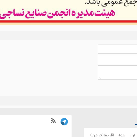
ان - بلوار آفریقا(جردن) -