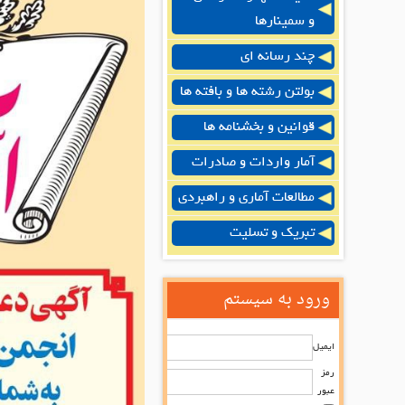
و سمینارها
چند رسانه ای
بولتن رشته ها و بافته ها
قوانین و بخشنامه ها
آمار واردات و صادرات
مطالعات آماری و راهبردی
تبریک و تسلیت
ورود به سیستم
ایمیل
رمز
عبور