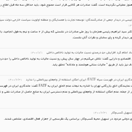
هنوز عملیاتی نگردیده است، گفت: صادرات هر کالایی قرار است ممنوع شود، باید حداقل سه ماه قبل اطلاع ر
رئیسی در دیدار جمعی از صادرکنندگان: توسعه تجارت با همسایگان و منطقه اولویت سیاست خارجی دولت س
۱۴
آیت‌الله دکتر سید ابراهیم رئیسی همزمان با روز ملی صادرات در نشستی که بیش از
 دیدار کرده و پای سخنان و نظرات آنان نشست.
افزایش ۵۰ درصدی نسبت مالیات به تولید ناخالص داخلی
۱۴۰۰/۸/۱
وزیر امور اقتصادی
ف نیز باید از طریق " مالیات ستانی هوشمند و عادلانه" تحقق یابد.
 فهرست سیاه FATF/ ایران امکان استفاده از وام‌های بین‌المللی را ندارد
۱۴۰۰/۶/۳۱
 از جمله، عدم امکان استفاده از وام‌های بین‌المللی و عدم دسترسی ایران به منابع حاصل از صادرات نفتی و غ
تسهیل کسب‌وکار
۱۴۰۰/۶/۳۱
ولتی مردود در تسهیل محیط کسب‌وکار، براساس یک نظرسنجی از ۲هزار فعال اقتصادی، مشخص شدند.