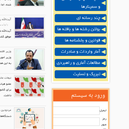
شده، اما 
و سمینارها
چند رسانه ای
آیت‌الله 
۰۰/۸/۱
بولتن رشته ها و بافته ها
موفق کشور
قوانین و بخشنامه ها
آمار واردات و صادرات
وزیر اقتصاد اعلام کرد 
مطالعات آماری و راهبردی
به این هد
تبریک و تسلیت
تبعات ماندگاری ایران در
برای کشور
ورود به سیستم
داشت.
مردودین 
ایمیل
دستگاه‌های د
رمز
عبور