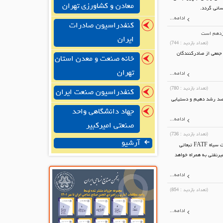
معادن و کشاورزی تهران
سانی گردد.
ادامه...
کنفدراسیون صادرات
یزدهم است
ایران
(تعداد بازدید :
744
)
 ۲ ساعت و نیم به طول انجامید، با جمعی از صادرکنندگان
خانه صنعت و معدن استان
تهران
ادامه...
(تعداد بازدید :
780
)
کنفدراسیون صنعت ایران
 و دارایی گفت: تلاش می‌کنیم در چهار سال پیش رو نسبت مالیات به تولید ناخالص داخلی را ۵۰ درصد رشد دهیم و دستیابی
جهاد دانشگاهی واحد
ادامه...
صنعتی امیرکبیر
(تعداد بازدید :
736
)
آرشیو
عضو هیات نمایندگان اتاق بازرگانی تهران با اشاره به تبعات عدم الحاق ایران به FATF گفت: ماندگاری ایران در فهرست سیاه FATF تبعاتی
یرنفتی به همراه خواهد
ادامه...
(تعداد بازدید :
854
)
ادامه...