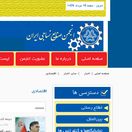
امروز : جمعه 16 مرداد 1405
صفحه اصلی
درباره ما
عضویت انجمن
لیست 
صفحه اصلی
اخبار
سایر اخبار
اقتصادی
دسترسی ها
اقتصادی
اطلاع رسانی
بین‌الملل
دوماه گذش
۰۰/۹/۶
نمایشگاهها و کنفرانس ها
رئیس کمیس