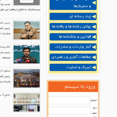
جدید وزار
و سمینارها
سیستماتیک به اطلاع ذینفعان این حوز
چند رسانه ای
رئیس کنفدراسیون 
بولتن رشته ها و بافته ها
رئیس کنفد
صادرات غ
قوانین و بخشنامه ها
آمار واردات و صادرات
الکترونیک
رئیس مرکز
مطالعات آماری و راهبردی
می‌شود.
تبریک و تسلیت
مناطق آزا
رئیس کنفد
واردات و 
ورود به سیستم
الحاق 3 سازمان تخصصی صادرات به سازمان توسعه تجارت/ ورود صندوق ضمانت صادرات برای فرماندهی واحد
ایمیل
رمز
عبور