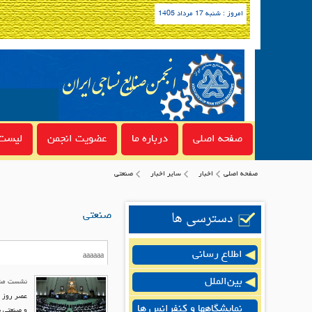
امروز : شنبه 17 مرداد 1405
صفحه اصلی
درباره ما
عضویت انجمن
لیست 
صفحه اصلی
اخبار
سایر اخبار
صنعتی
دسترسی ها
صنعتی
اطلاع رسانی
بین‌الملل
نشست مشتر
عصر روز ش
نمایشگاهها و کنفرانس ها
و صنعتی ن