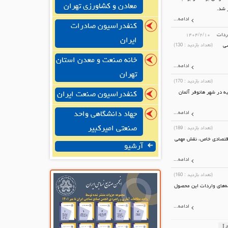
معادن و کشاورزی تهران
ر شد.
ادامه...
کنفدراسیون صادرات
اردات
۱۴۰۴/۲/۱۰
ایران
سی
(تعداد بازدید :
130
)
خانه صنعت و معدن استان
ادامه...
تهران
(تعداد بازدید :
170
)
میلادی تقریباً هرسال در ماه ژانویه در شهر هانوفر آلمان
کنفدراسیون صنعت ایران
ادامه...
جهاد دانشگاهی واحد
صنعتی امیرکبیر
(تعداد بازدید :
189
)
ط اقتصادی خاص، نقش مهمی
آرشیو
ادامه...
(تعداد بازدید :
160
)
ه‌های واردات این محصول
ادامه...
La