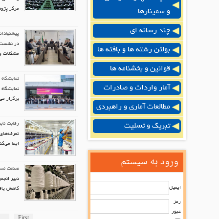
مرکز پژو
و سمینارها
چند رسانه ای
پیشنهادات
در نشست 
بولتن رشته ها و بافته ها
مشکلات و
قوانین و بخشنامه ها
نمایشگاه
آمار واردات و صادرات
برگزار می
مطالعات آماری و راهبردی
رقابت نابر
تبریک و تسلیت
تعرفه‌های
ایفا می‌کن
ورود به سیستم
صنعت نساج
دبیر انجم
ایمیل
کاهش یاف
رمز
عبور
...
First