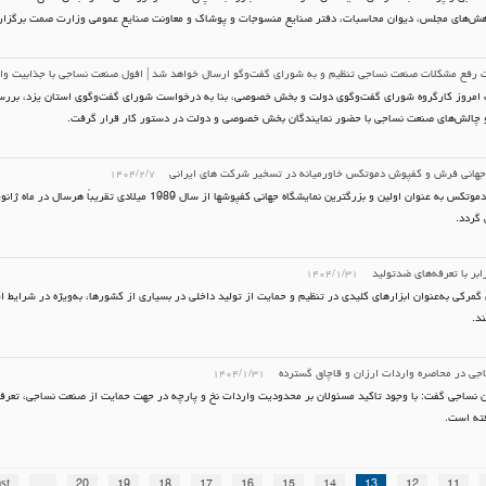
هش‌های مجلس، دیوان محاسبات، دفتر صنایع منسوجات و پوشاک و معاونت صنایع عمومی وزارت صمت برگزا
 رفع مشکلات صنعت نساجی تنظیم و به شورای گفت‌وگو ارسال خواهد شد | افول صنعت نساجی با جذابیت و
امروز کارگروه شورای گفت‌وگوی دولت و بخش خصوصی، بنا به درخواست شورای گفت‌وگوی استان یزد، برر
 چالش‌های صنعت نساجی با حضور نمایندگان بخش خصوصی و دولت در دستور کار قرار گرفت.
 جهانی فرش و کفپوش دموتکس خاورمیانه در تسخیر شرکت های ایرانی
۱۴۰۴/۲/۷
نمایشگاه دموتکس به عنوان اولین و بزرگترین نمایشگاه جهانی کفپوشها از سال 1989 
 گردد.
ابر با تعرفه‌های ضدتولید
۱۴۰۴/۱/۳۱
 گمرکی به‌عنوان ابزارهای کلیدی در تنظیم و حمایت از تولید داخلی در بسیاری از کشورها، به‌ویژه در شرای
ند.
ی در محاصره واردات ارزان و قاچاق گسترده
۱۴۰۴/۱/۳۱
ن نساجی گفت: با وجود تاکید مسئولان بر محدودیت واردات نخ و پارچه در جهت حمایت از صنعت نساجی، تعرف
ته است.
st
...
20
19
18
17
16
15
14
13
12
11