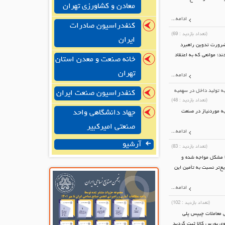
معادن و کشاورزی تهران
ادامه...
کنفدراسیون صادرات
(تعداد بازدید :
69
)
ایران
ضرورت تدوین راهبرد
د؛ موانعی که به اعتقاد
خانه صنعت و معدن استان
تهران
ادامه...
ه تولید داخل در سهمیه
کنفدراسیون صنعت ایران
(تعداد بازدید :
48
)
یه موردنیاز در صنعت
جهاد دانشگاهی واحد
صنعتی امیرکبیر
ادامه...
آرشیو
(تعداد بازدید :
83
)
با مشکل مواجه شده و
ع‌تر نسبت به تأمین این
ادامه...
(تعداد بازدید :
102
)
ی معاملات چیپس پلی
نسبت به هفته گذشته در حد 295 هزار تومان در تابلوی بورس کالا ثبت گردید