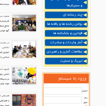
سیاست‌های
و سمینارها
چند رسانه ای
صنعت نساج
کارشناسان
بولتن رشته ها و بافته ها
جامع صنعت
آنها موجب
قوانین و بخشنامه ها
آمار واردات و صادرات
در نشست ک
ته‌لنجی
مطالعات آماری و راهبردی
اعضای کمی
نساجی یا 
تبریک و تسلیت
کمبود ذخا
امامی رئو
ورود به سیستم
بررسی‌های
مواد اولی
ایمیل
همراهی اع
رمز
با همراهی
عبور