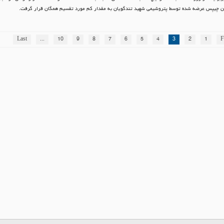
Last
...
10
9
8
7
6
5
4
3
2
1
F