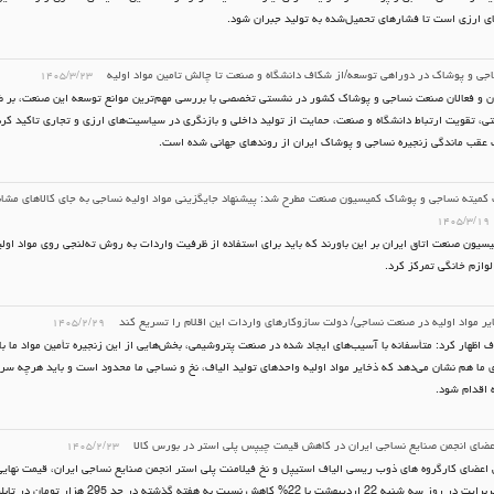
 ارزی است تا فشارهای تحمیل‌شده به تولید جبران شود.
ی و پوشاک در دوراهی توسعه/از شکاف دانشگاه و صنعت تا چالش تامین مواد اولیه
۱۴۰۵/۳/۲۳
 و فعالان صنعت نساجی و پوشاک کشور در نشستی تخصصی با بررسی مهم‌ترین موانع توسعه این صنعت، بر 
ی، تقویت ارتباط دانشگاه و صنعت، حمایت از تولید داخلی و بازنگری در سیاسیت‌های ارزی و تجاری تاکید کردن
 عقب ماندگی زنجیره نساجی و پوشاک ایران از روندهای جهانی شده است.
میته نساجی و پوشاک کمیسیون صنعت مطرح شد: پیشنهاد جایگزینی مواد اولیه نساجی به جای کالاهای مشاب
۱۴۰۵/۳/۱۹
سیون صنعت اتاق ایران بر این باورند که باید برای استفاده از ظرفیت واردات به روش ته‌لنجی روی مواد اول
لوازم خانگی تمرکز کرد.
یر مواد اولیه در صنعت نساجی/ دولت سازوکارهای واردات این اقلام را تسریع کند
۱۴۰۵/۲/۲۹
ف اظهار کرد: متأسفانه با آسیب‌های ایجاد شده در صنعت پتروشیمی، بخش‌هایی از این زنجیره تأمین مواد ما 
 ما هم نشان می‌دهد که ذخایر مواد اولیه واحدهای تولید الیاف، نخ و نساجی ما محدود است و باید هرچه سری
ه اقدام شود.
ضای انجمن صنایع نساجی ایران در کاهش قیمت چیپس پلی استر در بورس کالا
۱۴۰۵/۲/۲۳
 اعضای کارگروه های ذوب ریسی الیاف استیپل و نخ فیلامنت پلی استر انجمن صنایع نساجی ایران، قیمت نهای
استر سوپربرایت در روز سه شنبه 22 اردیبهشت با 22% کاهش 