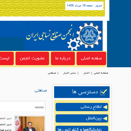
امروز : جمعه 16 مرداد 1405
صفحه اصلی
درباره ما
عضویت انجمن
لیست 
صفحه اصلی
اخبار
سایر اخبار
صنعتی
دسترسی ها
صنعتی
اطلاع رسانی
بین‌الملل
دبیر انجم
دبیر انجم
نمایشگاهها و کنفرانس ها
ادامه فعا