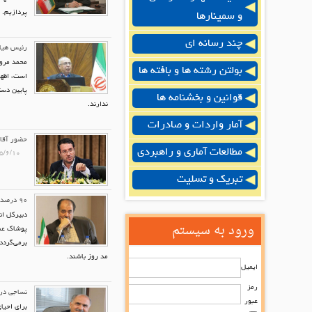
پردازیم.
و سمینارها
چند رسانه ای
رئیس هیات
محمد مروج
بولتن رشته ها و بافته ها
است، اظها
پایین دست
قوانین و بخشنامه ها
ندارند.
آمار واردات و صادرات
حضور آقای
مطالعات آماری و راهبردی
۵/۶/۱۰
تبریک و تسلیت
۹۰ درصد برندهای پوشاک در ایران تقلبی هستند!
ورود به سیستم
پوشاک عنو
برمی‌گردد
مد روز باشند.
ایمیل
رمز
نساجی در 
عبور