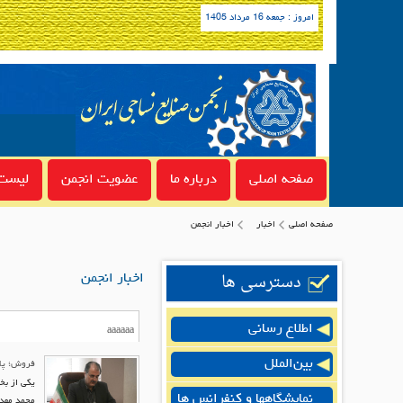
امروز : جمعه 16 مرداد 1405
صفحه اصلی
درباره ما
عضویت انجمن
لیست 
صفحه اصلی
اخبار
اخبار انجمن
دسترسی ها
اخبار انجمن
اطلاع رسانی
بین‌الملل
فروش؛ پاش
یکی از بخ
نمایشگاهها و کنفرانس ها
محمد مهدی