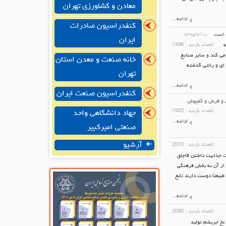
معادن و کشاورزی تهران
ادامه...
کنفدراسیون صادرات
ب است
۱۳۹۵/۶/۱۰
ایران
ه
(تعداد بازدید :
1696
)
 می کند و سایر صنایع
خانه صنعت و معدن استان
 ای و رانتی گذشته
تهران
ادامه...
کنفدراسیون صنعت ایران
جی و فرش و کفپوش
(تعداد بازدید :
1822
)
جهاد دانشگاهی واحد
ادامه...
صنعتی امیرکبیر
آرشیو
(تعداد بازدید :
2310
)
رباره علت جذابیت داشتن قاچاق
 از آن به بخش فرهنگی
یعتاً دوست دارند تابع
ادامه...
(تعداد بازدید :
2392
)
ابریشم کشور نیاز به ۱۵۰۰ تن در سال نخ ابریشم در سال داریم هرچند قبل از انقلاب ۸۵۰ تن نخ ابریشم تولید