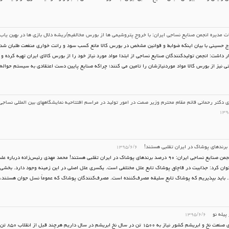
 مدیره انجمن صنایع نساجی ایران: با خروج پتروشیمی ها از بورس مخالفیم/ریشه دلال بازی ها در بهین یا
 حسینی با بیان اینکه ضوابط و قوانین مشخص در بورس کالا مانع کسب سود و رانت خواری منفعت طلبان شد
ر داشت: انجمن تولیدکنندگان صنایع نساجی از ابتدا مواد مورد نیاز خود را از بورس کالای ایران تهیه کرده و
ی نیز از بورس کالا مواد موردنیازشان را تامین می کنند؛ چراکه صنایع پایین دست اعتقادی به سیستم حواله
 دکتر رحمانی قائم مقام محترم وزیر صمت در امور تولید در مراسم افتتاحیه نمایشگاههای بین المللی نسا
۱۳۹
۱۳۹۵/۶/۶
دبیرکل انجمن صنایع نساجی ایران: ۹۰ درصد برندهای پوشاک در ایران تقلبی هستند! محمد مهدی رئیس‌زاده د
ان کرد: جذابیت در قاچاق پوشاک تابع علل مختلفی است. یکسری علل اصلی در این زمینه وجود دارد. بخشی
. باید بپذیریم که پوشاک تابع سلیقه مصرف‌کننده است. مصرف‌کنندگان پوشاک که عموماً نسل جوان هستند، طب
پیله نو
۱۳۹۵/۶/۶
برای احیای صنعت نخ و 