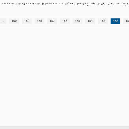
پیشینه تاریخی ایران در تولید نخ ابریشم بر همگان ثابت شده اما امروز این تولید به ۸۵ تن رسیده است.
...
160
159
158
157
156
155
154
153
152
15