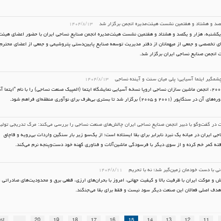
صد و هشتاد و هفتمین نشست هیئت‌مدیره انجمن برگزار شد
۱۴۰۴/۸/۱۳
کشنبه، هزار و یکصد و هشتاد و هفتمین نشست هیئت‌مدیره انجمن صنایع نساجی ایران با حضور اعضای هیئت‌م
ای تخصصی و جمعی از میهمانان از دفتر مدیریت توسعه صنایع پایین‌دستی پتروشیمی و جمعی از اعضای محترم ک
ت انجمن صنایع نساجی ایران برگزار شد.
مگیر ایتما آسیایی؛ پلی میان سنت و آینده نساجی
۱۴۰۴/۸/۱۳
در سال ۲۰۰۱، انجمن ماشین سازان نساجی اروپا نسخه آسیایی نمایشگاه ایتما (المپیک صنعت نساجی) را با نام "ایتما آ
ر (۲۰۰۱ و ۲۰۰۵) برگزار شد تا بستری بی‌طرف برای نوآوری منطقه‌ای فراهم شود.
 در گفت‌و‌گو با دبیر انجمن صنایع نساجی ایران چالش‌های صنعت نساجی را بررسی می‌کند: مرگ تدریجی تولی
ی ایران در میانه یک نبرد نابرابر برای بقا ایستاده است؛ از یک‌سو زیر بار سنگین واردات بی‌رویه و قاچاق
فته کمر خم کرده و از سوی دیگر با فرسودگی ماشین‌آلات و فناوری کهنه خود دست‌و‌پنجه نرم می‌کند.
ی با دست خودمان زمین‌گیر شد؛ نه با تحریم
۱۴۰۴/۸/۱۱
و موکت ایران با ظرفیت بالا و کیفیت جهانی، امروز با بحران‌های ارزی، قطعی برق و محدودیت‌های صادراتی 
هدف اصلی فعالان این صنعت دیگر سود نیست و فقط برای بقا می‌جنگند.
st
...
20
19
18
17
16
15
14
13
12
11