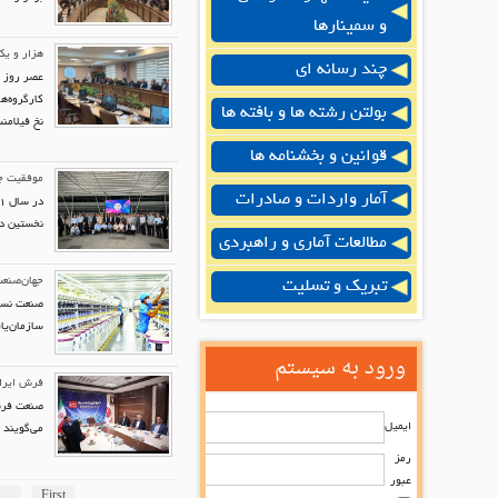
و سمینارها
هزار و یک
چند رسانه ای
عصر روز ی
کارگروه‌ه
بولتن رشته ها و بافته ها
نخ فیلامن
قوانین و بخشنامه ها
موفقیت چش
آمار واردات و صادرات
نخستین دوره‌های آن در سنگاپو
مطالعات آماری و راهبردی
جهان‌صنعت
تبریک و تسلیت
صنعت نساج
سازمان‌یا
ورود به سیستم
فرش ایران
صنعت فرش 
ایمیل
می‌گویند 
رمز
عبور
...
First