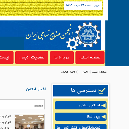
امروز : شنبه 17 مرداد 1405
صفحه اصلی
درباره ما
عضویت انجمن
لیست 
صفحه اصلی
اخبار
اخبار انجمن
دسترسی ها
اخبار انجمن
اطلاع رسانی
بین‌الملل
کارگروه 
نمایشگاهها و کنفرانس ها
برگزار شد