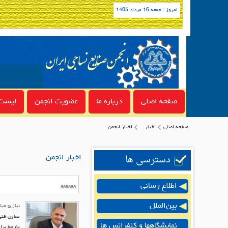
امروز : جمعه 16 مرداد 1405
صفحه اصلی
درباره ما
عضویت انجمن
لیست 
صفحه اصلی
اخبار
اخبار انجمن
دسترسی ها
اخبار انجمن
اطلاع رسانی
بین‌الملل
نیاز ۵ میلیون متر مربع پارچه برای روکش صندلی اتومبیل در ایران
معاون فنی
نمایشگاهها و کنفرانس ها
پارچه برا