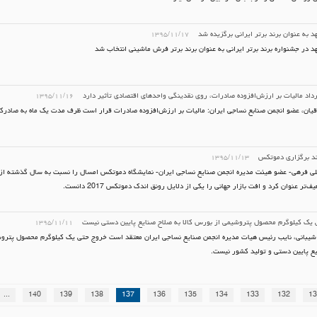
به عنوان برند برتر ایرانی برگزیده شد
۱۳۹۵/۱۱/۱۷
 در جشنواره برند برتر ایرانی به عنوان برند برتر فرش ماشینی انتخاب شد
داد مالیات بر ارزش‌افزوده صادرات، روی نقدینگی واحدهای اقتصادی تأثیر دارد
۱۳۹۵/۱۱/۱۶
یان، عضو انجمن صنابع نساجی ایران: مالیات بر ارزش‌افزوده صادرات قرار است ظرف مدت یک ماه به صادرک
ند برگزاری دموتکس
۱۳۹۵/۱۱/۱۳
 فرهی- عضو هیئت مدیره انجمن صنایع نساجی ایران- نمایشگاه دموتکس امسال را نسبت به سال گذشته از نظ
‌تر عنوان کرد و افت بازار جهانی را یکی از دلایل رونق اندک دموتکس 2017 دانست.
یک کیلوگرم محصول پتروشیمی از بورس کالا به صلاح صنایع پایین دستی نیست
۱۳۹۵/۱۱/۱۱
شیبانی، نایب رئیس هیات مدیره انجمن صنایع نساجی ایران معتقد است خروج حتی یک کیلوگرم محصول پتروش
ع پایین دستی و تولید کشور نیست.
...
140
139
138
137
136
135
134
133
132
13