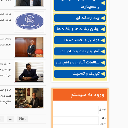
و سمینارها
فرش مشهد 
چند رسانه ای
​فرش مشهد
بولتن رشته ها و بافته ها
زمان استر
قوانین و بخشنامه ها
احمد صادق
آمار واردات و صادرات
مطالعات آماری و راهبردی
تحلیل رو
مهندس علی
تبریک و تسلیت
مراتب ضعیف
خروج حتی 
ورود به سیستم
علیمردان 
صلاح صنای
ایمیل
رمز
1
...
First
عبور